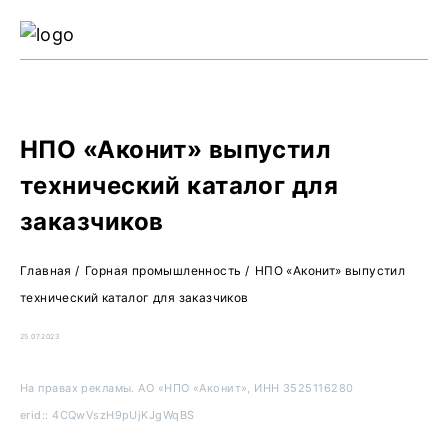
Ре
Жу
О 
НПО «Аконит» выпустил
технический каталог для
заказчиков
Главная
/
Горная промышленность
/
НПО «Аконит» выпустил
технический каталог для заказчиков
25.07.2023
На правах рекламы. АО «НПО «Аконит», ИНН 3525116280
erid:: 4CQwVszH9pUjKJgWqBS