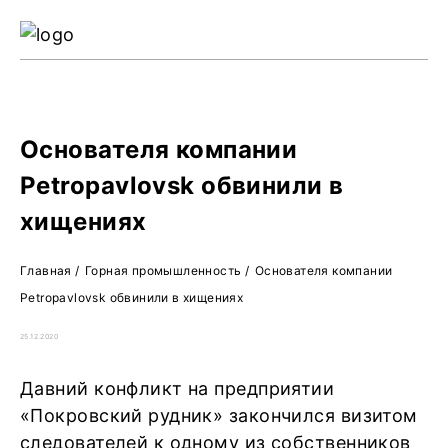
Ре
Жу
О 
Основателя компании
Petropavlovsk обвинили в
хищениях
Главная
/
Горная промышленность
/
Основателя компании
Petropavlovsk обвинили в хищениях
25.12.2020
Давний конфликт на предприятии
«Покровский рудник» закончился визитом
следователей к одному из собственников