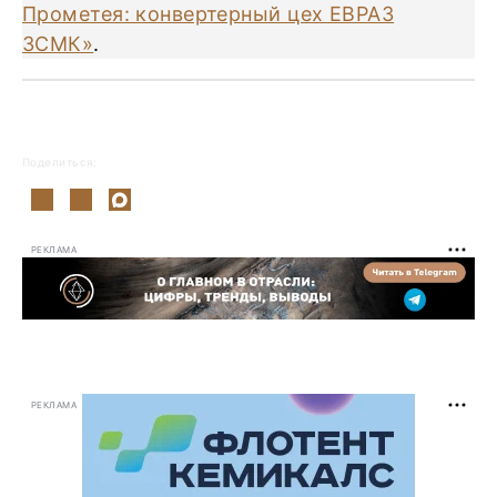
Прометея: конвертерный цех ЕВРАЗ
ЗСМК»
.
Поделиться:
РЕКЛАМА
РЕКЛАМА