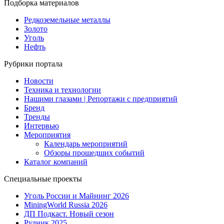
Подборка материалов
Редкоземельные металлы
Золото
Уголь
Нефть
Рубрики портала
Новости
Техника и технологии
Нашими глазами | Репортажи с предприятий
Бренд
Тренды
Интервью
Мероприятия
Календарь мероприятий
Обзоры прошедших событий
Каталог компаний
Специальные проекты
Уголь России и Майнинг 2026
MiningWorld Russia 2026
ДП Подкаст. Новый сезон
Рудник 2025