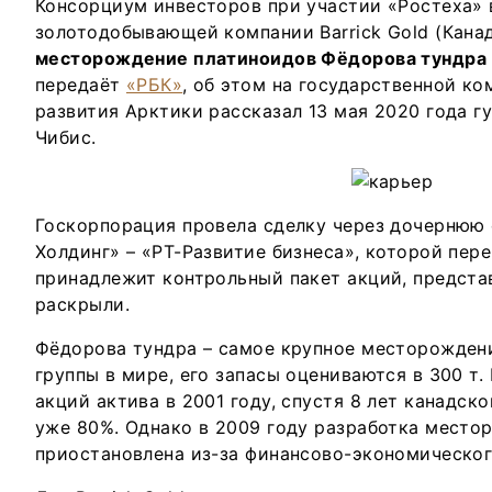
Консорциум инвесторов при участии «Ростеха» 
золотодобывающей компании Barrick Gold (Кана
месторождение платиноидов Фёдорова тундра
передаёт
«РБК»
, об этом на государственной к
развития Арктики рассказал 13 мая 2020 года г
Чибис.
Госкорпорация провела сделку через дочернюю
Холдинг» – «РТ-Развитие бизнеса», которой пере
принадлежит контрольный пакет акций, предста
раскрыли.
Фёдорова тундра – самое крупное месторожден
группы в мире, его запасы оцениваются в 300 т. 
акций актива в 2001 году, спустя 8 лет канадс
уже 80%. Однако в 2009 году разработка место
приостановлена из-за финансово-экономическог