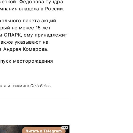
ической: Фёдорова тундра
мпания владела в России.
рольного пакета акций
рый не менее 15 лет
ам СПАРК, ему принадлежит
также указывают на
а Андрея Комарова.
апуск месторождения
кста и нажмите
Ctrl+Enter
.