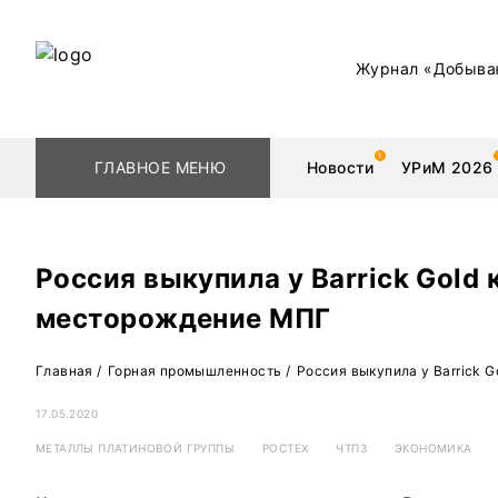
Журнал «Добыва
ГЛАВНОЕ МЕНЮ
Новости
УРиМ 2026
Россия выкупила у Barrick Gold
месторождение МПГ
Геологоразведка
Редкоземельные 
Главная
/
Горная промышленность
/
Россия выкупила у Barrick
Обогащение
Золото
17.05.2020
Добыча
Уголь
МЕТАЛЛЫ ПЛАТИНОВОЙ ГРУППЫ
РОСТЕХ
ЧТПЗ
ЭКОНОМИКА
Металлургия
Нефть