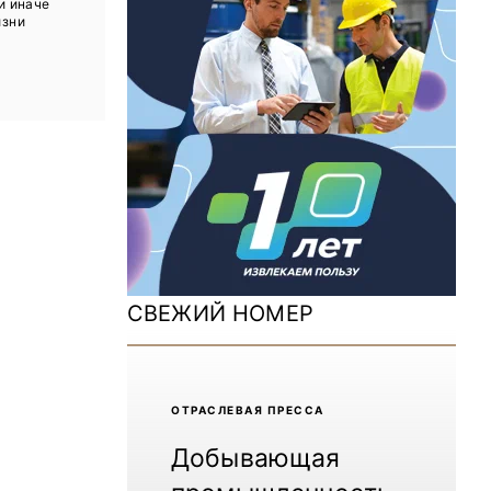
и иначе
ДОМ 2026
изни
MiningWorld Russia 2025
Уголь России и Майнинг 2025
Рудник 2024 | Обзор выставки
В помощь шахтёру 2024
Уголь России и Майнинг 2024
Mining World Russia 2024
СВЕЖИЙ НОМЕР
ВСЕ СПЕЦПРОЕКТЫ
Журнал «Нефтегазовая промышленность»
ОТРАCЛЕВАЯ ПРЕССА
Добывающая