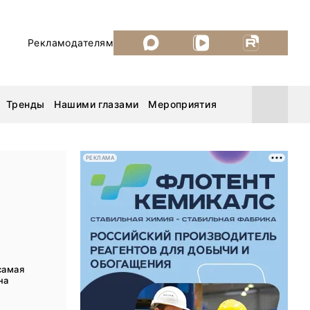
Рекламодателям
Тренды
Нашими глазами
Мероприятия
РЕКЛАМА
Уголь России и Майнинг 2026
MiningWorld Russia 2026
ДП Подкаст. Новый сезон
самая
на
Рудник 2025