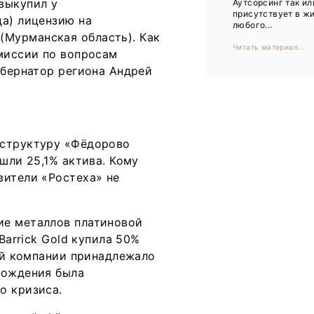
выкупил у
Аутсорсинг так ил
Тренды
присутствует в ж
да) лицензию на
любого...
Интервью
(Мурманская область). Как
Читать материал...
омиссии по вопросам
Мероприятия
убернатор региона Андрей
Каталог компаний
 структуру «Фёдорово
шли 25,1% актива. Кому
вители «Ростеха» не
ие металлов платиновой
Barrick Gold купила 50%
кой компании принадлежало
рождения была
о кризиса.