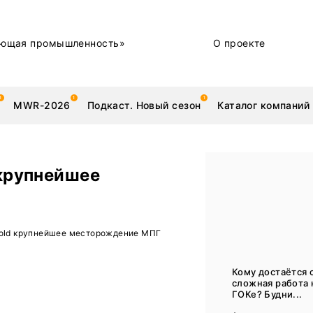
ющая промышленность»
О проекте
MWR-2026
Подкаст. Новый сезон
Каталог компаний
 крупнейшее
металлы
Новости
 Gold крупнейшее месторождение МПГ
Техника и технологии
Нашими глазами | Репортажи с предприятий
Кому достаётся 
сложная работа 
Бренд
ГОКе? Будни...