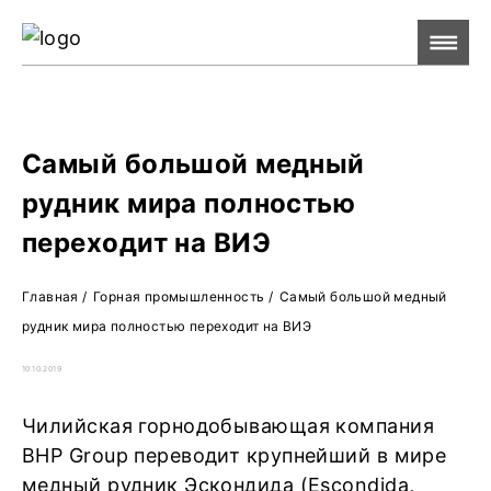
Ре
Жу
О 
Самый большой медный
рудник мира полностью
переходит на ВИЭ
Главная
/
Горная промышленность
/
Самый большой медный
рудник мира полностью переходит на ВИЭ
10.10.2019
Чилийская горнодобывающая компания
BHP Group переводит крупнейший в мире
медный рудник Эскондида (Escondida,