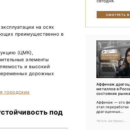
сегодня.
Тренды
Интервью
СМОТРЕТЬ 
Мероприятия
 эксплуатации на осях
ающих преимущественно в
Каталог компаний
укцию (ЦМК),
нительные элементы
вляемость и высокий
 переменных дорожных
Аффинаж драго
металлов в Росс
состояние рынка,
Аффинаж ― это ф
этап переработки
устойчивость под
драгоценных...
Читать материал...