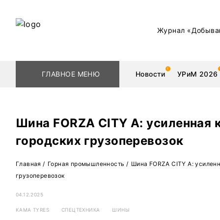
Журнал «Добыва
ГЛАВНОЕ МЕНЮ
Новости
УРиМ 2026
Шина FORZA CITY A: усиленная 
городских грузоперевозок
Геологоразведка
Редкоземельные 
Главная
/
Горная промышленность
/
Шина FORZA CITY A: усиленн
Обогащение
Золото
грузоперевозок
Добыча
Уголь
04.12.2025
Металлургия
Нефть
KAMA TYRES
СПЕЦТЕХНИКА
ШИНЫ