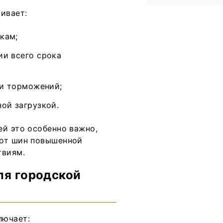
ивает:
кам;
ии всего срока
 и торможений;
ой загрузкой.
ей это особенно важно,
 от шин повышенной
твиям.
ля городской
лючает: