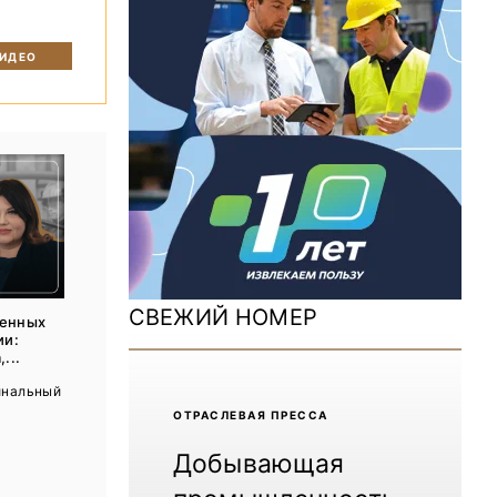
ДОМ 2026
MiningWorld Russia 2025
ВИДЕО
Уголь России и Майнинг 2025
Рудник 2024 | Обзор выставки
В помощь шахтёру 2024
Уголь России и Майнинг 2024
Mining World Russia 2024
СВЕЖИЙ НОМЕР
ценных
ВСЕ СПЕЦПРОЕКТЫ
ии:
...
инальный
Журнал «Нефтегазовая промышленность»
ОТРАCЛЕВАЯ ПРЕССА
Добывающая