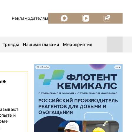
Рекламодателям
Тренды
Нашими глазами
Мероприятия
РЕКЛАМА
вые
Уголь России и Майнинг 2026
MiningWorld Russia 2026
казывают
ДП Подкаст. Новый сезон
 опыте и
орые
Рудник 2025
ь