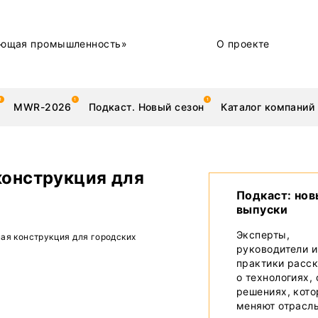
ющая промышленность»
О проекте
MWR-2026
Подкаст. Новый сезон
Каталог компаний
конструкция для
Подкаст: но
выпуски
металлы
Новости
Эксперты,
ая конструкция для городских
Техника и технологии
руководители и
практики расс
Нашими глазами | Репортажи с предприятий
о технологиях,
решениях, кот
Бренд
меняют отрасл