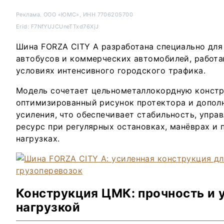
Реклама. ООО «ЮМС», ИНН 7706205700
Erid: F7NfYUJCUneTTxd76XjJ
Шина FORZA CITY A разработана специально для
автобусов и коммерческих автомобилей, работ
условиях интенсивного городского трафика.
Модель сочетает цельнометаллокордную констр
оптимизированный рисунок протектора и допол
усиления, что обеспечивает стабильность, упра
ресурс при регулярных остановках, манёврах и
нагрузках.
Конструкция ЦМК: прочность и 
нагрузкой