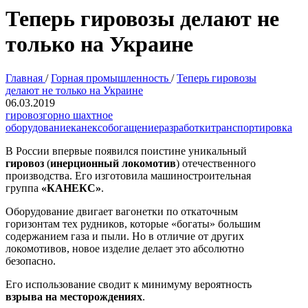
Теперь гировозы делают не
только на Украине
Главная
/
Горная промышленность
/
Теперь гировозы
делают не только на Украине
06.03.2019
гировоз
горно шахтное
оборудование
канекс
обогащение
разработки
транспортировка
В России впервые появился поистине уникальный
гировоз
(
инерционный локомотив
) отечественного
производства. Его изготовила машиностроительная
группа
«КАНЕКС»
.
Оборудование двигает вагонетки по откаточным
горизонтам тех рудников, которые «богаты» большим
содержанием газа и пыли. Но в отличие от других
локомотивов, новое изделие делает это абсолютно
безопасно.
Его использование сводит к минимуму вероятность
взрыва на месторождениях
.