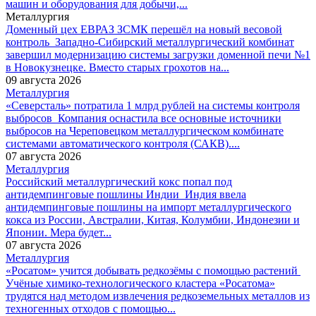
машин и оборудования для добычи,...
Металлургия
Доменный цех ЕВРАЗ ЗСМК перешёл на новый весовой
контроль
Западно-Сибирский металлургический комбинат
завершил модернизацию системы загрузки доменной печи №1
в Новокузнецке. Вместо старых грохотов на...
09 августа 2026
Металлургия
«Северсталь» потратила 1 млрд рублей на системы контроля
выбросов
Компания оснастила все основные источники
выбросов на Череповецком металлургическом комбинате
системами автоматического контроля (САКВ)....
07 августа 2026
Металлургия
Российский металлургический кокс попал под
антидемпинговые пошлины Индии
Индия ввела
антидемпинговые пошлины на импорт металлургического
кокса из России, Австралии, Китая, Колумбии, Индонезии и
Японии. Мера будет...
07 августа 2026
Металлургия
«Росатом» учится добывать редкозёмы с помощью растений
Учёные химико-технологического кластера «Росатома»
трудятся над методом извлечения редкоземельных металлов из
техногенных отходов с помощью...