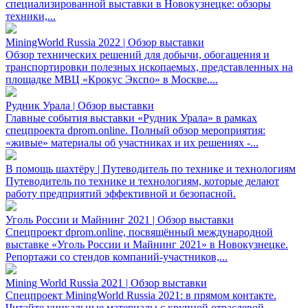
специализированной выставки в Новокузнецке: обзоры
техники,...
MiningWorld Russia 2022 | Обзор выставки
Обзор технических решений для добычи, обогащения и
транспортировки полезных ископаемых, представленных на
площадке МВЦ «Крокус Экспо» в Москве....
Рудник Урала | Обзор выставки
Главные события выставки «Рудник Урала» в рамках
спецпроекта dprom.online. Полный обзор мероприятия:
«живые» материалы об участниках и их решениях -...
В помощь шахтёру | Путеводитель по технике и технологиям
Путеводитель по технике и технологиям, которые делают
работу предприятий эффективной и безопасной.
Уголь России и Майнинг 2021 | Обзор выставки
Спецпроект dprom.online, посвящённый международной
выставке «Уголь России и Майнинг 2021» в Новокузнецке.
Репортажи со стендов компаний-участников,...
Mining World Russia 2021 | Обзор выставки
Спецпроект MiningWorld Russia 2021: в прямом контакте.
Читайте уникальные материалы с крупной отраслевой