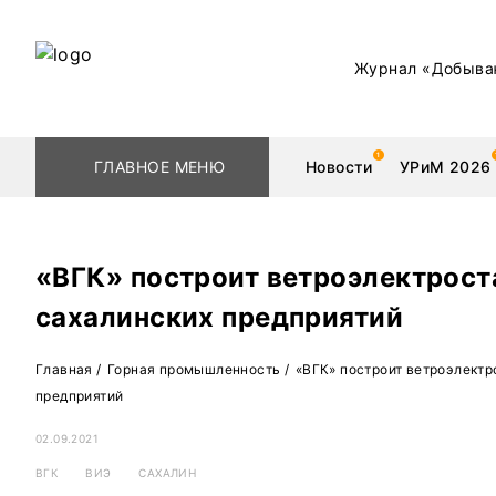
Журнал «Добыва
ГЛАВНОЕ МЕНЮ
Новости
УРиМ 2026
«ВГК» построит ветроэлектрост
сахалинских предприятий
Геологоразведка
Редкоземельные 
Главная
/
Горная промышленность
/
«ВГК» построит ветроэлектр
Обогащение
Золото
предприятий
Добыча
Уголь
02.09.2021
Металлургия
Нефть
ВГК
ВИЭ
САХАЛИН