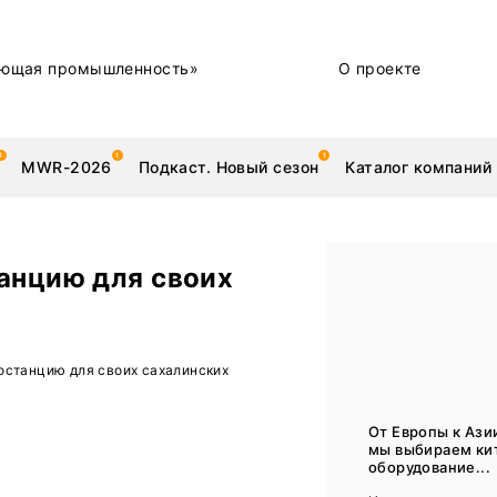
ющая промышленность»
О проекте
MWR-2026
Подкаст. Новый сезон
Каталог компаний
анцию для своих
металлы
Новости
останцию для своих сахалинских
Техника и технологии
Нашими глазами | Репортажи с предприятий
От Европы к Азии
мы выбираем ки
Бренд
оборудование...