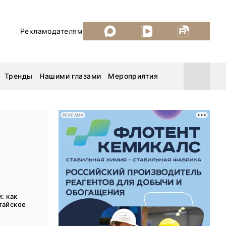
Рекламодателям
Тренды
Нашими глазами
Мероприятия
РЕКЛАМА
Уголь России и Майнинг 2026
MiningWorld Russia 2026
ДП Подкаст. Новый сезон
: как
тайское
Рудник 2025