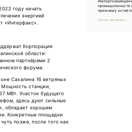
Импортозамещени
Тренды
промышленности 
2022 году начать
прежнему остаётся
Интервью
спечения энергией
Читать материал...
т «Интерфакс».
Мероприятия
Каталог компаний
оддержат Корпорация
халинской области:
санном партнёрами 2
ического форума.
йоне Сахалина 16 ветряных
. Мощность станции,
 67 МВт. Участок будущего
ефом, здесь дуют сильные
К», обладает хорошим
ии. Конкретные площадки
чуть позже, после того как