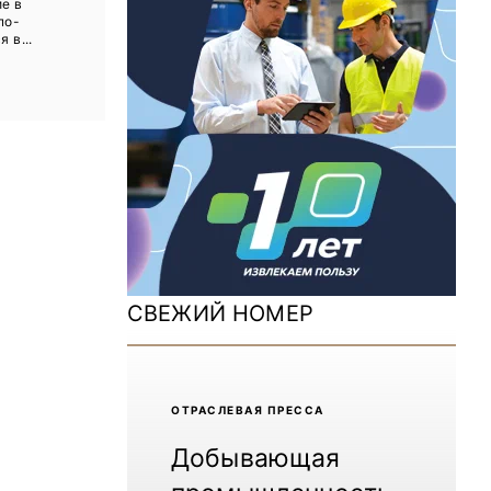
е в
ДОМ 2026
по-
 в...
MiningWorld Russia 2025
Уголь России и Майнинг 2025
Рудник 2024 | Обзор выставки
В помощь шахтёру 2024
Уголь России и Майнинг 2024
Mining World Russia 2024
СВЕЖИЙ НОМЕР
ВСЕ СПЕЦПРОЕКТЫ
Журнал «Нефтегазовая промышленность»
ОТРАCЛЕВАЯ ПРЕССА
Добывающая