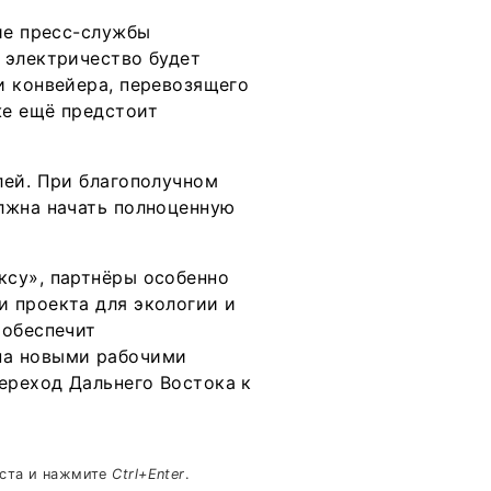
ие пресс-службы
 электричество будет
и конвейера, перевозящего
же ещё предстоит
лей. При благополучном
лжна начать полноценную
ксу», партнёры особенно
 проекта для экологии и
 обеспечит
на новыми рабочими
ереход Дальнего Востока к
кста и нажмите
Ctrl+Enter
.