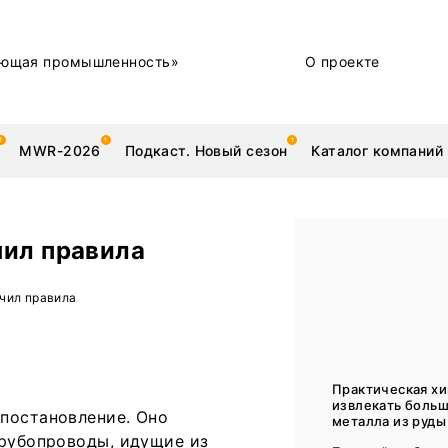
ющая промышленность»
О проекте
MWR-2026
Подкаст. Новый сезон
Каталог компаний
чил правила
металлы
Новости
чил правила
Техника и технологии
Нашими глазами | Репортажи с предприятий
Практическая хи
извлекать боль
постановление. Оно
Бренд
металла из руды 
трубопроводы, идущие из