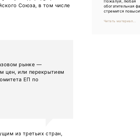
Пожалуй, любая
Тренды
йского Союза, в том числе
обогатительная ф
стремится повысит
Интервью
Читать материал...
Мероприятия
Каталог компаний
азовом рынке —
м цен, или перекрытием
комитета ЕП по
ущим из третьих стран,