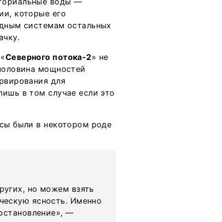
иториальные воды —
ии, которые его
одным системам остальных
ачку.
 «
Северного потока-2
» не
 половина мощностей
ервирования для
лишь в том случае если это
осы были в некотором роде
угих, но можем взять
ческую ясность. Именно
остановление», —