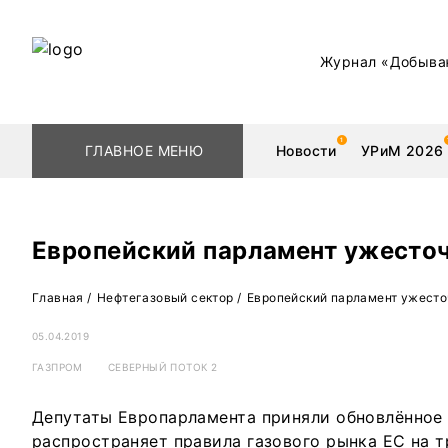
Журнал «Добыва
ГЛАВНОЕ МЕНЮ
Новости
УРиМ 2026
Европейский парламент ужесто
Геологоразведка
Редкоземельные 
Главная
/
Нефтегазовый сектор
/
Европейский парламент ужесто
Обогащение
Золото
05.04.2019
ГАЗПРОМ
СЕВЕРНЫЙ ПОТОК 2
Добыча
Уголь
Депутаты Европарламента приняли обновлённое 
Металлургия
Нефть
распространяет правила газового рынка ЕС на 