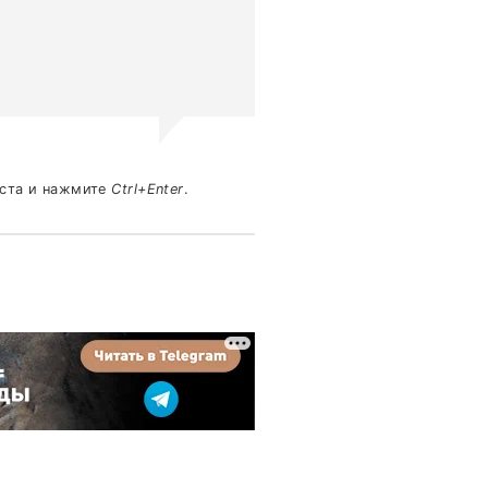
кста и нажмите
Ctrl+Enter
.