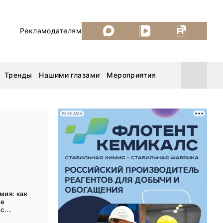
Рекламодателям
Тренды
Нашими глазами
Мероприятия
РЕКЛАМА
Уголь России и Майнинг 2026
MiningWorld Russia 2026
ДП Подкаст. Новый сезон
мия: как
ше
Рудник 2025
с...