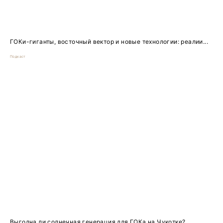
ГОКи-гиганты, восточный вектор и новые технологии: реалии...
Подкаст
Выгодна ли солнечная генерация для ГОКа на Чукотке?...