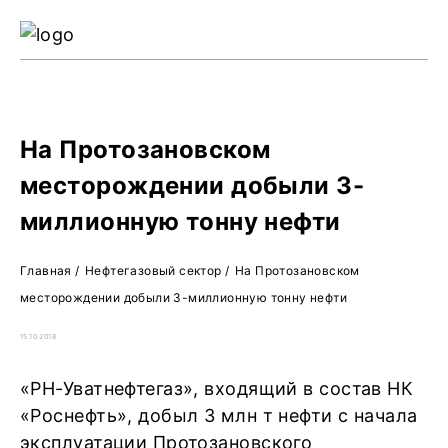
Ре
Жу
О 
На Протозановском
месторождении добыли 3-
миллионную тонну нефти
Главная
/
Нефтегазовый сектор
/
На Протозановском
месторождении добыли 3-миллионную тонну нефти
15.10.2018
«РН-Уватнефтегаз», входящий в состав НК
«Роснефть», добыл 3 млн т нефти с начала
эксплуатации Протозановского