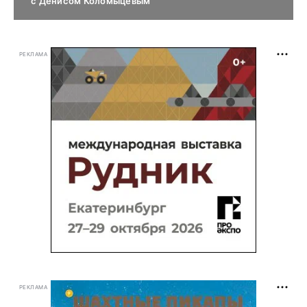
с Денисом Коломыцевым
РЕКЛАМА
РЕКЛАМА