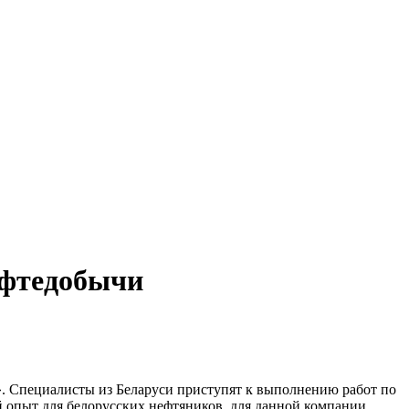
ефтедобычи
. Специалисты из Беларуси приступят к выполнению работ по
й опыт для белорусских нефтяников, для данной компании