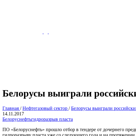
Белорусы выиграли российски
Главная
/
Нефтегазовый сектор
/
Белорусы выиграли российский
14.11.2017
Белоруснефть
гидроразрыв пласта
ПО «Белоруснефть» прошло отбор в тендере от дочернего пр
гидроразрыву пласта уже со следующего года и на протяжении 