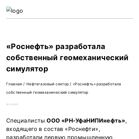
Ре
Жу
О 
«Роснефть» разработала
собственный геомеханический
симулятор
Главная
/
Нефтегазовый сектор
/
«Роснефть» разработала
собственный геомеханический симулятор
16.01.2019
Специалисты
ООО «РН-УфаНИПИнефть»
,
входящего в состав «Роснефти»,
разработали первую промышленную