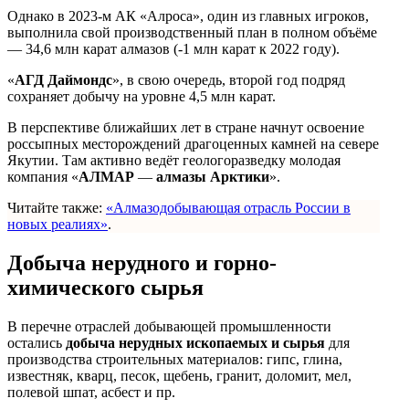
Однако в 2023-м АК «Алроса», один из главных игроков,
выполнила свой производственный план в полном объёме
— 34,6 млн карат алмазов (-1 млн карат к 2022 году).
«
АГД Даймондс
», в свою очередь, второй год подряд
сохраняет добычу на уровне 4,5 млн карат.
В перспективе ближайших лет в стране начнут освоение
россыпных месторождений драгоценных камней на севере
Якутии. Там активно ведёт геологоразведку молодая
компания «
АЛМАР
—
алмазы Арктики
».
Читайте также:
«Алмазодобывающая отрасль России в
новых реалиях»
.
Добыча нерудного и горно-
химического сырья
В перечне отраслей добывающей промышленности
остались
добыча нерудных ископаемых
и сырья
для
производства строительных материалов: гипс, глина,
известняк, кварц, песок, щебень, гранит, доломит, мел,
полевой шпат, асбест и пр.