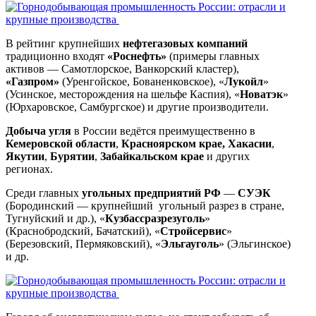
В рейтинг крупнейших
нефтегазовых компаний
традиционно входят
«Роснефть»
(примеры главных
активов — Самотлорское, Ванкорский кластер),
«Газпром»
(Уренгойское, Бованенковское), «
Лукойл
»
(Усинское, месторождения на шельфе Каспия), «
Новатэк
»
(Юрхаровское, Самбургское) и другие производители.
Добыча угля
в России ведётся преимущественно в
Кемеровской области
,
Красноярском крае, Хакасии
,
Якутии
,
Бурятии
,
Забайкальском крае
и других
регионах.
Среди главных
угольных предприятий РФ
—
СУЭК
(Бородинский — крупнейший угольный разрез в стране,
Тугнуйский и др.), «
Кузбассразрезуголь
»
(Краснобродский, Бачатский), «
Стройсервис
»
(Березовский, Пермяковский), «
Эльгауголь
» (Эльгинское)
и др.