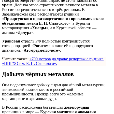
Говоря об энергетическом сырье, не стоит забывать об
уране
. Добыча этого стратегически важного металла в
России сосредоточена всего в трёх регионах. В
Забайкальском крае располагаются рудники
«
Приаргунского производственного горно-химического
объединения имени Е. П. Славского
», в Бурятии —
месторождения «
Хиагды
», а в Курганской области —
активы «
Далура
».
Урановая
отрасль РФ полностью контролируется
госкорпорацией «
Росатом
» в лице её горнорудного
дивизиона «
Атомредметзолото
».
Читайте также:
«700 метров до урана: репортаж с рудника
«ППГХО им. Е. П. Славского».
Добыча чёрных металлов
Она подразумевает добычу сырья для чёрной металлургии,
занимающей важное место в российской
промышленности. Прежде всего это железные,
марганцевые и хромовые руды.
В России расположена богатейшая
железорудная
провинция в мире —
Курская магнитная аномалия