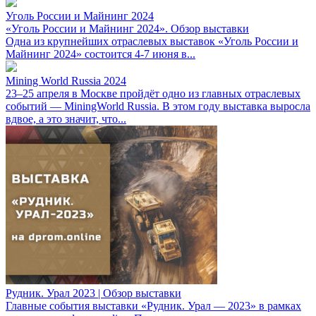
Уголь России и Майнинг 2024
«Уголь России и Майнинг 2024». Обзор выставки
Одна из крупнейших отраслевых выставок «Уголь России и
Майнинг 2024» состоится 4-7 июня в...
Mining World Russia 2024
23–25 апреля в Москве пройдёт одно из главных отраслевых
событий — MiningWorld Russia. В этом году выставка выросла
вдвое, а это значит, что...
Рудник. Урал 2023 | Обзор выставки
Главные события выставки «Рудник. Урал — 2023» в рамках