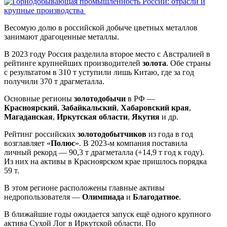
Весомую долю в российской добыче цветных металлов
занимают драгоценные металлы.
В 2023 году Россия разделила второе место с Австралией в
рейтинге крупнейших производителей
золота
. Обе страны
с результатом в 310 т уступили лишь Китаю, где за год
получили 370 т драгметалла.
Основные регионы
золотодобычи
в РФ —
Красноярский
,
Забайкальский
,
Хабаровский края
,
Магаданская
,
Иркутская области
,
Якутия
и др.
Рейтинг российских
золотодобытчиков
из года в год
возглавляет «
Полюс
». В 2023-м компания поставила
личный рекорд — 90,3 т драгметалла (+14,9 т год к году).
Из них на активы в Красноярском крае пришлось порядка
59 т.
В этом регионе расположены главные активы
недропользователя —
Олимпиада
и
Благодатное
.
В ближайшие годы ожидается запуск ещё одного крупного
актива Сухой Лог в Иркутской области. По