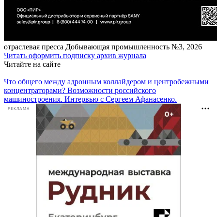
отраcлевая пресса
Добывающая промышленность №3, 2026
Читать
оформить подписку
архив журнала
Читайте на сайте
Что общего между адронным коллайдером и центробежными
концентраторами? Возможности российского
машиностроения. Интервью с Сергеем Афанасенко.
РЕКЛАМА