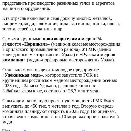
представить производство различных узлов и агрегатов
машин и оборудования.
Эта отрасль включает в себя добычу многих металлов,
например, меди, алюминия, никеля, свинца, цинка, олова,
золота, серебра, платины и др.
Самыми крупными
производителями меди
в РФ
являются «
Норникель
» (медно-никелевые месторождения
Норильского промышленного района),
УГМК
(медно-
колчеданные месторождения Урала) и «
Русская медная
компания
» (медно-порфировые месторождения Урала).
Отдельно стоит выделить молодое предприятие
«
Удоканская медь
», которое запустило ГОК на
крупнейшем российском медном месторождении осенью
2023 года. Запасы Удокана, расположенного в
Забайкальском крае, составляют 26,7 млн т меди.
С выходом на полную проектную мощность ГМК будет
выпускать до 450 тыс. т металла в год. Вторую очередь
комбината планируют открыть в 2028 году. По оценкам,
это выведет компанию в топ-10 мировых производителей
меди.