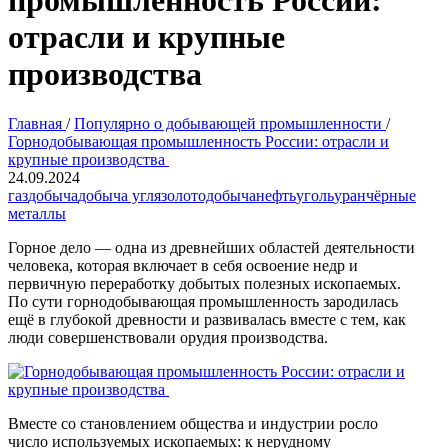
промышленность России:
отрасли и крупные
производства
Главная
/
Популярно о добывающей промышленности
/
Горнодобывающая промышленность России: отрасли и
крупные производства
24.09.2024
газ
добыча
добыча угля
золотодобыча
нефть
уголь
уран
чёрные
металлы
Горное дело — одна из древнейших областей деятельности
человека, которая включает в себя освоение недр и
первичную переработку добытых полезных ископаемых.
По сути горнодобывающая промышленность зародилась
ещё в глубокой древности и развивалась вместе с тем, как
люди совершенствовали орудия производства.
Вместе со становлением общества и индустрии росло
число используемых ископаемых: к нерудному