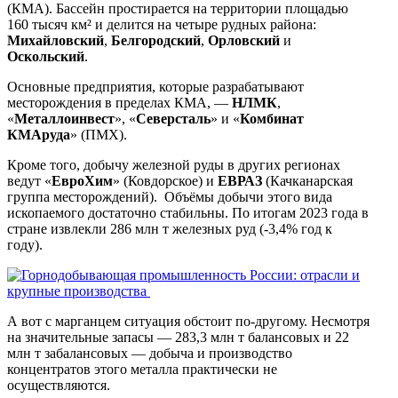
(КМА). Бассейн простирается на территории площадью
160 тысяч км² и делится на четыре рудных района:
Михайловский
,
Белгородский
,
Орловский
и
Оскольский
.
Основные предприятия, которые разрабатывают
месторождения в пределах КМА, —
НЛМК
,
«
Металлоинвест
», «
Северсталь
» и «
Комбинат
КМАруда
» (ПМХ).
Кроме того, добычу железной руды в других регионах
ведут «
ЕвроХим
» (Ковдорское) и
ЕВРАЗ
(Качканарская
группа месторождений). Объёмы добычи этого вида
ископаемого достаточно стабильны. По итогам 2023 года в
стране извлекли 286 млн т железных руд (-3,4% год к
году).
А вот с марганцем ситуация обстоит по-другому. Несмотря
на значительные запасы — 283,3 млн т балансовых и 22
млн т забалансовых — добыча и производство
концентратов этого металла практически не
осуществляются.