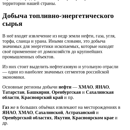
территории нашей страны.
Добыча топливно-энергетического
сырья
В неё входят извлечение из недр земли нефти, газа, угля,
торфа, сланца и урана. Иными словами, это добыча
значимых для энергетики ископаемых, которые находят
своё применение от домохозяйств до крупнейших
промышленных объектов.
Из них стоит выделить нефтегазовую и угольную отрасли
— одни из наиболее значимых сегментов российской
экономики.
Основные регионы добычи
нефти
—
ХМАО
,
ЯНАО
,
Татарстан
,
Башкирия
,
Оренбургская
и
Сахалинская
области
,
Красноярский край
и пр.
Газ
же в больших объёмах извлекают на месторождениях в
ЯНАО
,
ХМАО
,
Сахалинской
,
Астраханской
и
Оренбургской областях
,
Якутии
,
Красноярском крае
и
др.