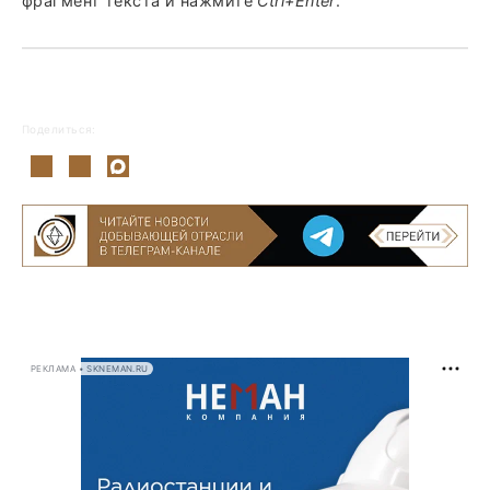
фрагмент текста и нажмите
Ctrl+Enter
.
Поделиться:
РЕКЛАМА • SKNEMAN.RU