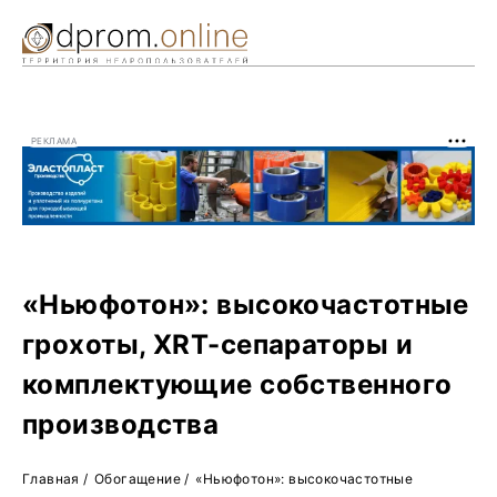
Ре
Жу
РЕКЛАМА
О 
«Ньюфотон»: высокочастотные
грохоты, XRT-сепараторы и
комплектующие собственного
производства
Главная
/
Обогащение
/
«Ньюфотон»: высокочастотные