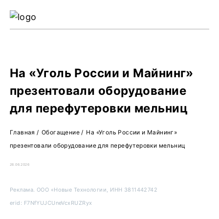
Ре
Жу
О 
На «Уголь России и Майнинг»
презентовали оборудование
для перефутеровки мельниц
Главная
/
Обогащение
/
На «Уголь России и Майнинг»
презентовали оборудование для перефутеровки мельниц
26.06.2026
Реклама. ООО «Новые Технологии, ИНН 3811442742
erid: F7NfYUJCUneVcxRUZRyx