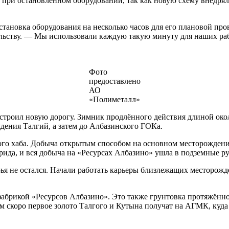
при остановленном оборудовании, так как новую схему внедря
тановка оборудования на несколько часов для его плановой про
ельству. — Мы использовали каждую такую минуту для наших ра
Фото
предоставлено
АО
«Полиметалл»
троил новую дорогу. Зимник продлённого действия длиной окол
дения Талгий, а затем до Албазинского ГОКа.
ого хаба. Добыча открытым способом на основном месторождении
рида, и вся добыча на «Ресурсах Албазино» ушла в подземные р
ья не остался. Начали работать карьеры близлежащих месторожд
фабрикой «Ресурсов Албазино». Это также грунтовка протяжённо
м скоро первое золото Талгого и Кутына получат на АГМК, куд