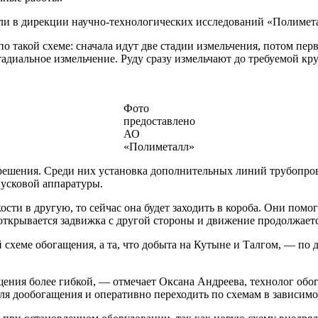
али в дирекции научно-технологических исследований «Полиме
 такой схеме: сначала идут две стадии измельчения, потом пер
тадиальное измельчение. Руду сразу измельчают до требуемой кр
Фото
предоставлено
АО
«Полиметалл»
решения. Среди них установка дополнительных линий трубопров
пусковой аппаратуры.
сти в другую, то сейчас она будет заходить в короба. Они помо
 открывается задвижка с другой стороны и движение продолжаетс
ей схеме обогащения, а та, что добыта на Кутыне и Талгом, — п
щения более гибкой, — отмечает Оксана Андреева, технолог об
ля дообогащения и оперативно переходить по схемам в зависимо