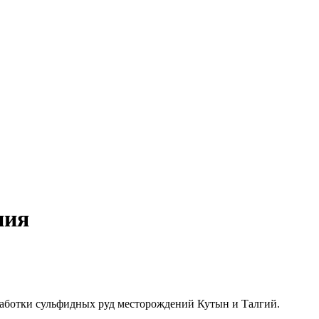
ния
аботки сульфидных руд месторождений Кутын и Талгий.