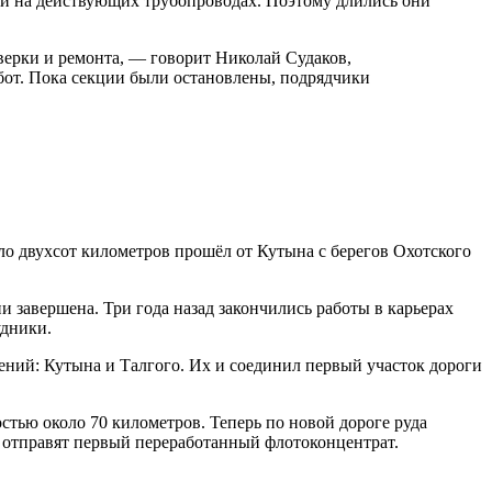
ли на действующих трубопроводах. Поэтому длились они
верки и ремонта, — говорит Николай Судаков,
бот. Пока секции были остановлены, подрядчики
о двухсот километров прошёл от Кутына с берегов Охотского
 завершена. Три года назад закончились работы в карьерах
удники.
ений: Кутына и Талгого. Их и соединил первый участок дороги
стью около 70 километров. Теперь по новой дороге руда
а отправят первый переработанный флотоконцентрат.