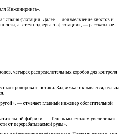
талл Инжиниринга».
вая стадия флотации. Далее — доизмельчение хвостов и
упности, а затем подвергают флотации», — рассказывает
одов, четырёх распределительных коробов для контроля
гут контролировать потоки. Задвижка открывается, пульпа
я.
о другой», — отмечает главный инженер обогатительной
огатительной фабрики. — Теперь мы сможем увеличивать
сти от перерабатываемой руды».