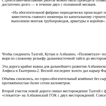
Строительно-монтажные работы можно было проводить только 
достаточно долго — в течение двух с половиной месяцев.
«На обогатительной фабрике периодически происходит ос
заместитель главного инженера по капитальному строит
выполняли монтаж трубопроводов, арматуры и коробов».
Чтобы соединить Талгий, Кутын и Албазино, «Полиметалл» пос
моря по сложному рельефу дальневосточной тайги до месторож
Эта дорога крайне важна для дальнейшего развития Албазинск
Анфиса и Екатерина-2. Весной последнее золото дал карьер Фа
Объёмы снизились, но горно-обогатительный комбинат без сыр
протяжённостью более сотни километров.
Второй участок новой дороги связал месторождение Талгий с 
«стекается» на Албазинский ГОК с двух месторождений. Совсе