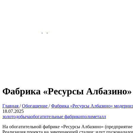
Фабрика «Ресурсы Албазино»
Главная
/
Обогащение
/
Фабрика «Ресурсы Албазино» модерниз
18.07.2025
золотодобыча
обогатительные фабрики
полиметалл
На обогатительной фабрике «Ресурсы Албазино» (предприятие
Реализация проекта на завершающей стадии: идут пусконаладо