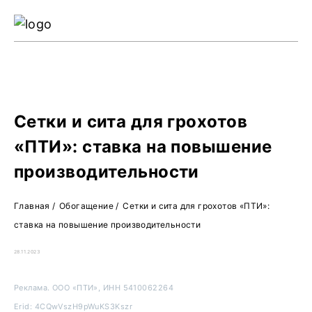
Ре
Жу
О 
Сетки и сита для грохотов
«ПТИ»: ставка на повышение
производительности
Главная
/
Обогащение
/
Сетки и сита для грохотов «ПТИ»:
ставка на повышение производительности
28.11.2023
Реклама. ООО «ПТИ», ИНН 5410062264
Erid: 4CQwVszH9pWuKS3Kszr