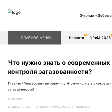
Журнал «Добыва
ГЛАВНОЕ МЕНЮ
Новости
УРиМ 2026
Что нужно знать о современных
контроля загазованности?
Геологоразведка
Редкоземельные 
Главная
/
Универсальные решения
/
Что нужно знать о современ
Обогащение
Золото
загазованности?
Добыча
Уголь
08.10.2019
Металлургия
Нефть
БЕЗОПАСНОСТЬ
ГАЗОАНАЛИТИЧЕСКОЕ ОБОРУДОВАНИЕ