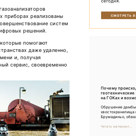
сегодня.
Тренды
газоанализаторов
Интервью
их приборах реализованы
СМОТРЕТЬ 
совершенствование систем
Мероприятия
цифровых решений.
 которые помогают
Каталог компаний
странствах даже удаленно,
мени и, получая
ный сервис, своевременно
Почему происхо
геотехнические
на ГОКах и возм
Обрушение дамб
хвостохранилища 
Брумадиньо, обвал
Читать материал...