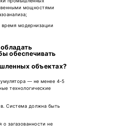
вки промышленных
ственными мощностями
азоанализа;
о время модернизации
 обладать
бы обеспечивать
ышленных объектах?
кумулятора — не менее 4-5
ные технологические
ов. Система должна быть
 о загазованности не