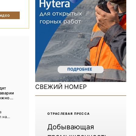
ДОМ 2026
MiningWorld Russia 2025
ВИДЕО
Уголь России и Майнинг 2025
Рудник 2024 | Обзор выставки
В помощь шахтёру 2024
Уголь России и Майнинг 2024
Mining World Russia 2024
СВЕЖИЙ НОМЕР
дят
ВСЕ СПЕЦПРОЕКТЫ
 аварии
ожно...
ы
Журнал «Нефтегазовая промышленность»
в
ОТРАCЛЕВАЯ ПРЕССА
 на...
Добывающая