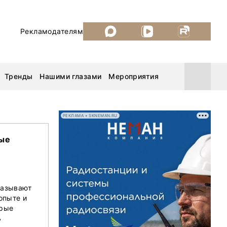
Рекламодателям
Тренды
Нашими глазами
Мероприятия
РЕКЛАМА • SKNEMAN.RU
вые
Уголь России и Майнинг 2026
MiningWorld Russia 2026
казывают
й
ДП Подкаст. Новый сезон
 опыте и
орые
Рудник 2025
ь