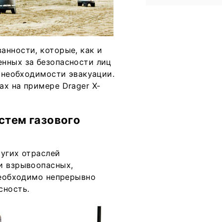
анности, которые, как и
нных за безопасности лиц
о необходимости эвакуации.
х на примере Drager X-
стем газового
ругих отраслей
и взрывоопасных,
необходимо непрерывно
сность.