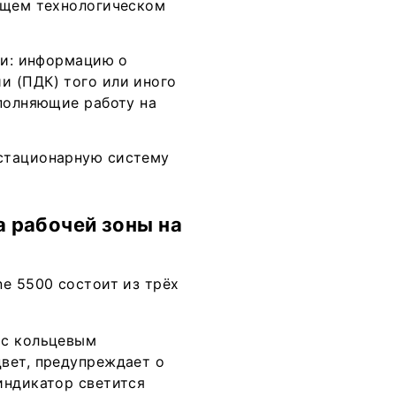
ющем технологическом
ти: информацию о
и (ПДК) того или иного
ыполняющие работу на
стационарную систему
 рабочей зоны на
e 5500 состоит из трёх
 с кольцевым
вет, предупреждает о
индикатор светится