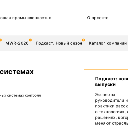
ющая промышленность»
О проекте
MWR-2026
Подкаст. Новый сезон
Каталог компаний
 системах
Подкаст: но
выпуски
металлы
Новости
Эксперты,
ных системах контроля
Техника и технологии
руководители и
практики расс
Нашими глазами | Репортажи с предприяти
о технологиях,
решениях, кот
Бренд
меняют отрасл