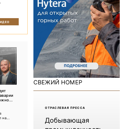
ь
ДОМ 2026
MiningWorld Russia 2025
ВИДЕО
Уголь России и Майнинг 2025
Рудник 2024 | Обзор выставки
В помощь шахтёру 2024
Уголь России и Майнинг 2024
Mining World Russia 2024
СВЕЖИЙ НОМЕР
ВСЕ СПЕЦПРОЕКТЫ
дят
 аварии
ожно...
Журнал «Нефтегазовая промышленность»
ОТРАCЛЕВАЯ ПРЕССА
ы
в
 на...
Добывающая