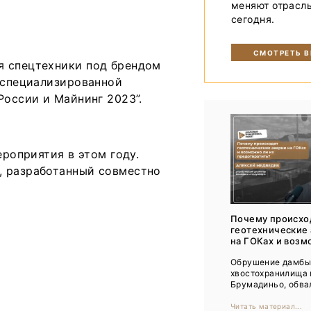
меняют отрасл
Тренды
сегодня.
Интервью
СМОТРЕТЬ 
Мероприятия
я спецтехники под брендом
й специализированной
России и Майнинг 2023”.
Каталог компаний
ероприятия в этом году.
, разработанный совместно
Почему происхо
геотехнические
на ГОКах и возм
Обрушение дамб
хвостохранилища 
Брумадиньо, обвал
Читать материал...