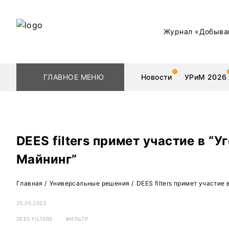
Журнал «Добыва
ГЛАВНОЕ МЕНЮ
Новости
УРиМ 2026
DEES filters примет участие в “У
Геологоразведка
Редкоземельные 
Майнинг”
Обогащение
Золото
Главная
/
Универсальные решения
/
DEES filters примет участие
Добыча
Уголь
25.05.2023
Металлургия
Нефть
DEES FILTERS
ФИЛЬТР