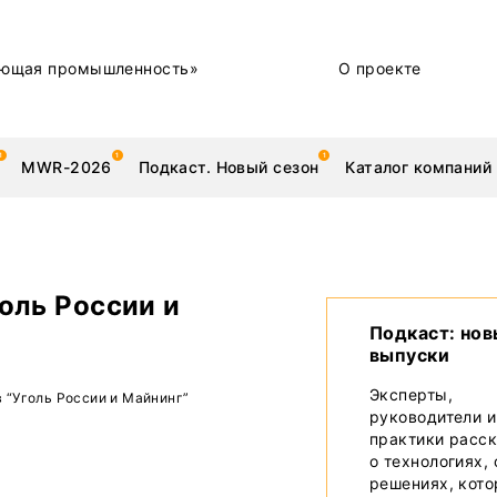
ющая промышленность»
О проекте
MWR-2026
Подкаст. Новый сезон
Каталог компаний
голь России и
металлы
Новости
Подкаст: но
выпуски
Техника и технологии
Эксперты,
 в “Уголь России и Майнинг”
руководители и
Нашими глазами | Репортажи с предприятий
практики расс
о технологиях,
Бренд
решениях, кот