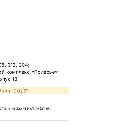
8, 312, 204;
кой комплекс «Полесье»;
рпус 18.
йнинг 2023"
кста и нажмите
Ctrl+Enter
.