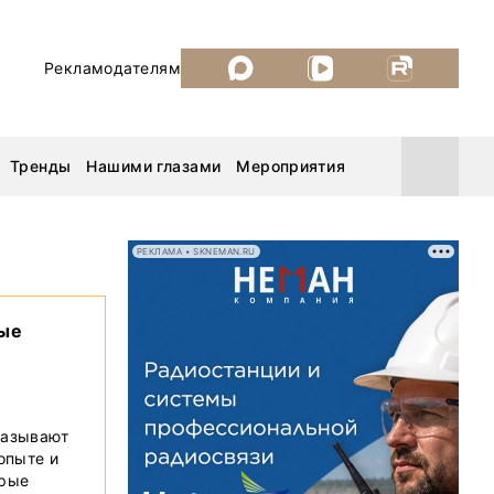
Рекламодателям
Тренды
Нашими глазами
Мероприятия
РЕКЛАМА • SKNEMAN.RU
Уголь России и Майнинг 2026
вые
MiningWorld Russia 2026
ДП Подкаст. Новый сезон
казывают
 опыте и
Рудник 2025
орые