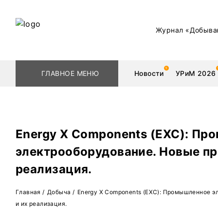
Журнал «Добыва
ГЛАВНОЕ МЕНЮ
Новости
УРиМ 2026
Energy X Components (ЕХС): П
Геологоразведка
Редкоземельные 
электрооборудование. Новые пр
Обогащение
Золото
реализация.
Добыча
Уголь
Главная
/
Добыча
/
Energy X Components (ЕХС): Промышленное э
Металлургия
Нефть
и их реализация.