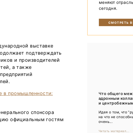
меняют отрасл
Тренды
сегодня.
Интервью
СМОТРЕТЬ 
Мероприятия
ждународной выставке
Каталог компаний
продолжает подтверждать
чиков и производителей
тей, а также
 предприятий
лей.
Что общего меж
адронным колл
и центробежным
енерального спонсора
Идея о том, что “р
на что не способн
ицию официальным гостям
очень...
Читать материал...