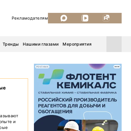
Рекламодателям
Тренды
Нашими глазами
Мероприятия
РЕКЛАМА
Уголь России и Майнинг 2026
вые
MiningWorld Russia 2026
ДП Подкаст. Новый сезон
казывают
 опыте и
Рудник 2025
орые