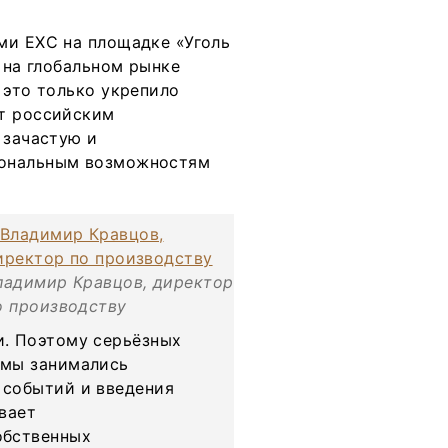
ми EXC на площадке «Уголь
 на глобальном рынке
 это только укрепило
ет российским
 зачастую и
иональным возможностям
ладимир Кравцов, директор
о производству
и. Поэтому серьёзных
 мы занимались
 событий и введения
вает
обственных