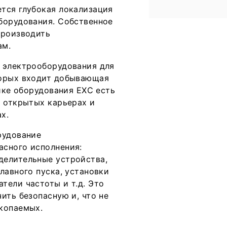
тся глубокая локализация
борудования. Собственное
производить
ам.
 электрооборудования для
торых входит добывающая
ейке оборудования EXC есть
а открытых карьерах и
х.
рудование
асного исполнения:
делительные устройства,
лавного пуска, установки
тели частоты и т.д. Это
ить безопасную и, что не
скопаемых.