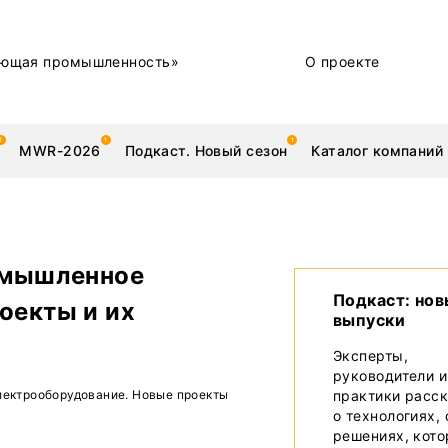
ющая промышленность»
О проекте
MWR-2026
Подкаст. Новый сезон
Каталог компаний
ромышленное
металлы
Новости
Подкаст: но
оекты и их
выпуски
Техника и технологии
Эксперты,
руководители и
Нашими глазами | Репортажи с предприятий
лектрооборудование. Новые проекты
практики расс
о технологиях,
Бренд
решениях, кот