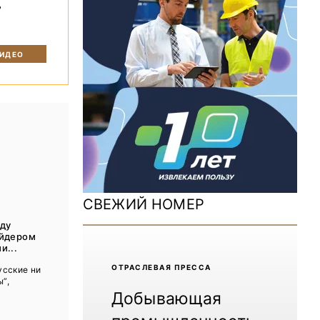
ь
ДОМ 2026
MiningWorld Russia 2025
ВИДЕО
Уголь России и Майнинг 2025
Рудник 2024 | Обзор выставки
В помощь шахтёру 2024
Уголь России и Майнинг 2024
Mining World Russia 2024
СВЕЖИЙ НОМЕР
ВСЕ СПЕЦПРОЕКТЫ
ду
айдером
и...
Журнал «Нефтегазовая промышленность»
ОТРАCЛЕВАЯ ПРЕССА
усские ни
ы”,
Добывающая