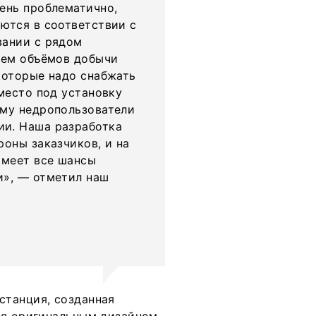
ень проблематично,
ются в соответствии с
вании с рядом
ием объёмов добычи
которые надо снабжать
 место под установку
ему недропользователи
ии. Наша разработка
роны заказчиков, и на
имеет все шансы
и», — отметил наш
станция, созданная