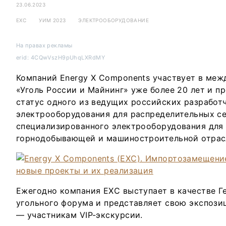
23.06.2023
EXC
УИМ 2023
ЭЛЕКТРООБОРУДОВАНИЕ
На правах рекламы
erid: 4CQwVszH9pUhqLXRdMY
Компаний Energy X Components участвует в ме
«Уголь России и Майнинг» уже более 20 лет и 
статус одного из ведущих российских разработ
электрооборудования для распределительных се
специализированного электрооборудования для
горнодобывающей и машиностроительной отрас
Ежегодно компания ЕХС выступает в качестве Г
угольного форума и представляет свою экспоз
— участникам VIP-экскурсии.