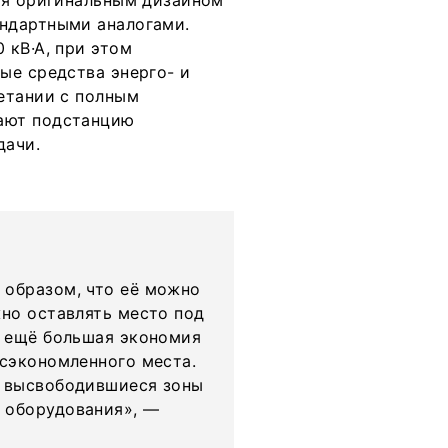
ся оригинальным дизайном
ндартными аналогами.
 кВ·А, при этом
ые средства энерго- и
етании с полным
ают подстанцию
дачи.
 образом, что её можно
жно оставлять место под
я ещё большая экономия
 сэкономленного места.
и высвободившиеся зоны
 оборудования», —