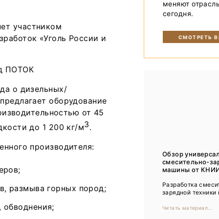
меняют отрасл
Тренды
сегодня.
Интервью
ет участником
зработок «Уголь России и
СМОТРЕТЬ 
Мероприятия
Каталог компаний
да о дизельных/
 предлагает оборудование
роизводительностью от 45
3
кости до 1 200 кг/м
.
енного производителя:
Обзор универса
смесительно-за
еров;
машины от КНИ
Разработка смеси
в, размыва горных пород;
зарядной техники н
 обводнения;
Читать материал...