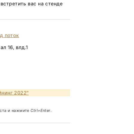
встретить вас на стенде
л 16, влд.1
йнинг 2022"
кста и нажмите
Ctrl+Enter
.