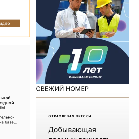
ь
ДОМ 2026
MiningWorld Russia 2025
ВИДЕО
Уголь России и Майнинг 2025
Рудник 2024 | Обзор выставки
В помощь шахтёру 2024
Уголь России и Майнинг 2024
Mining World Russia 2024
СВЕЖИЙ НОМЕР
ВСЕ СПЕЦПРОЕКТЫ
льной
рядной
ИМ
Журнал «Нефтегазовая промышленность»
ОТРАCЛЕВАЯ ПРЕССА
тельно-
а базе...
Добывающая