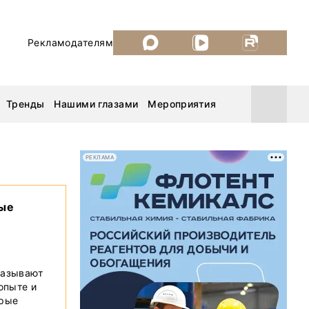
Рекламодателям
Тренды
Нашими глазами
Мероприятия
РЕКЛАМА
Уголь России и Майнинг 2026
вые
MiningWorld Russia 2026
ДП Подкаст. Новый сезон
казывают
 опыте и
Рудник 2025
орые