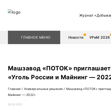
Журнал «Добыва
ГЛАВНОЕ МЕНЮ
Новости
УРиМ 2026
Машзавод «ПОТОК» приглашает 
Геологоразведка
Редкоземельные 
«Уголь России и Майнинг — 202
Обогащение
Золото
Главная
/
Универсальные решения
/
Машзавод «ПОТОК» приглаша
Добыча
Уголь
Майнинг — 2022»
Металлургия
Нефть
30.05.2022