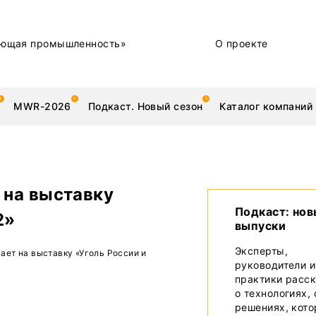
ющая промышленность»
О проекте
MWR-2026
Подкаст. Новый сезон
Каталог компаний
на выставку
металлы
Новости
Подкаст: но
2»
выпуски
Техника и технологии
Эксперты,
ет на выставку «Уголь России и
руководители и
Нашими глазами | Репортажи с предприятий
практики расс
о технологиях,
Бренд
решениях, кот