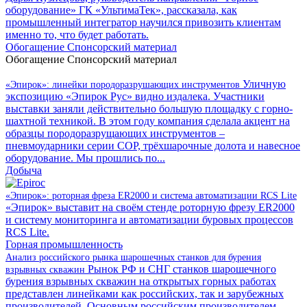
оборудование» ГК «УльтимаТек», рассказала, как
промышленный интегратор научился привозить клиентам
именно то, что будет работать.
Обогащение
Спонсорский материал
Обогащение
Спонсорский материал
Уличную
«Эпирок»: линейки породоразрушающих инструментов
экспозицию «Эпирок Рус» видно издалека. Участники
выставки заняли действительно большую площадку с горно-
шахтной техникой. В этом году компания сделала акцент на
образцы породоразрущающих инструментов –
пневмоударники серии COP, трёхшарочные долота и навесное
оборудование. Мы прошлись по...
Добыча
«Эпирок»: роторная фреза ER2000 и система автоматизации RCS Lite
«Эпирок» выставит на своём стенде роторную фрезу ER2000
и систему мониторинга и автоматизации буровых процессов
RCS Lite.
Горная промышленность
Анализ российского рынка шарошечных станков для бурения
Рынок РФ и СНГ станков шарошечного
взрывных скважин
бурения взрывных скважин на открытых горных работах
представлен линейками как российских, так и зарубежных
производителей. Основным российским производителем