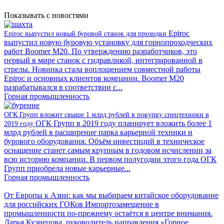
Показывать с новостями
Epiroc
Epiroc выпустил новый буровой станок для проходки
выпустил новую буровую установку для горнопроходческих
работ Boomer M20. По утверждению разработчиков, это
первый в мире станок с гидравликой, интегрированной в
стрелы. Новинка стала воплощением совместной работы
Epiroc и основных клиентов компании. Boomer M20
разрабатывался в соответствии с...
Горная промышленность
ОГК Групп вложит свыше 1 млрд рублей в покупку спецтехники в
ОГК Групп в 2019 году планирует вложить более 1
2019 году
млрд рублей в расширение парка карьерной техники и
бурового оборудования. Объём инвестиций в техническое
оснащение станет самым крупным в годовом исчислении за
всю историю компании. В первом полугодии этого года ОГК
Групп приобрела новые карьерные...
Горная промышленность
От Европы к Азии: как мы выбираем китайское оборудование
для российских ГОКов
Импортозамещение в
промышленности по-прежнему остаётся в центре внимания.
Дарья Кузнецова, руководитель направления «Горное