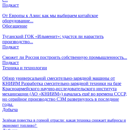
Подкаст
От Европы к Азии: как мы выбираем китайское
оборудование...
Обогащение
Туганский ГОК «Ильменит»: удастся ли нарастить
производство...
Подкаст
Сможет ли Россия построить собственную промышленность...
Подкаст
Техника и технологии
Обзор универсальной смесительно-зарядной машины от
КНИИМ
Разработка смесительно-зарядной техники на базе
Красноармейского научно-исследовательского института
механизации (АО «КНИИМ») началась ещё во времена СССР,
но серийное производство СЗМ развернулось в последние
годы.
Добыча
Зелёная повестка в горной отрасли: какая техника снижает выбросы и
экономит топливо?