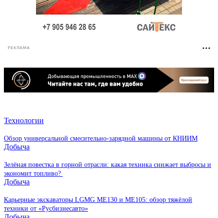
РЕКЛАМА
Технологии
Обзор универсальной смесительно-зарядной машины от КНИИМ
Добыча
Зелёная повестка в горной отрасли: какая техника снижает выбросы и
экономит топливо?
Добыча
Карьерные экскаваторы LGMG ME130 и ME105: обзор тяжёлой
техники от «Русбизнесавто»
Добыча