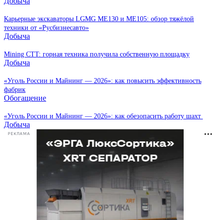
Добыча
Карьерные экскаваторы LGMG ME130 и ME105: обзор тяжёлой
техники от «Русбизнесавто»
Добыча
Mining CTT: горная техника получила собственную площадку
Добыча
«Уголь России и Майнинг — 2026»: как повысить эффективность
фабрик
Обогащение
«Уголь России и Майнинг — 2026»: как обезопасить работу шахт
Добыча
РЕКЛАМА