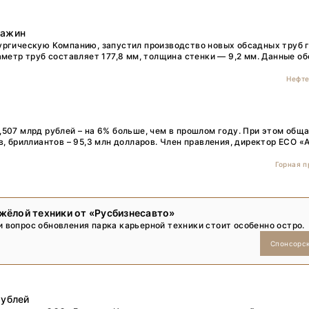
Тренды
важин
Интервью
ургическую Компанию, запустил производство новых обсадных труб 
аметр труб составляет 177,8 мм, толщина стенки — 9,2 мм. Данные о
Мероприятия
Нефте
Каталог компаний
507 млрд рублей – на 6% больше, чем в прошлом году. При этом общ
в, бриллиантов – 95,3 млн долларов. Член правления, директор ЕСО
Горная 
жёлой техники от «Русбизнесавто»
вопрос обновления парка карьерной техники стоит особенно остро.
Спонсорс
рублей