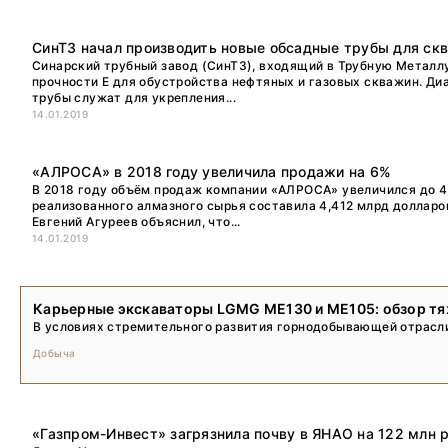
СинТЗ начал производить новые обсадные трубы для ск
Синарский трубный завод (СинТЗ), входящий в Трубную Металл
прочности Е для обустройства нефтяных и газовых скважин. Ди
трубы служат для укрепления...
14.01.2019
«АЛРОСА» в 2018 году увеличила продажи на 6%
В 2018 году объём продаж компании «АЛРОСА» увеличился до 4,
реализованного алмазного сырья составила 4,412 млрд долларо
Евгений Агуреев объяснил, что...
14.01.2019
Карьерные экскаваторы LGMG ME130 и ME105: обзор тя
В условиях стремительного развития горнодобывающей отрасли 
Добыча
«Газпром-Инвест» загрязнила почву в ЯНАО на 122 млн 