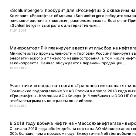
«Schlumberger» пробурит для «Роснефти» 2 скважины на
Компания «Роснефть» объявила «Schlumberger» победителем з
поисково-оценочных скважин, расположенных на Восточно-При
«Schlumberger» выиграла с альтернативным...
11.01.2019
Минпромторг РФ планирует ввести утильсбор на нефтег
Министерство промышленности и торговли России планирует в
энергетического и тяжёлого машиностроения, в том числе неф
законопроекта. Сейчас обсуждается перечень продукции,...
10.01.2019
Участники сговора на торгах «Транснефти» выплатят м
Тюменское подразделение УФАС России в апреле 2018 года выя
«Транснефть». Компании АО «Конар» (г. Челябинск) и ООО НПО «
чтобы отыгрывать контракты по наиболее...
10.01.2019
В 2018 году добыча нефти на «Мессояханефтегазе» выр
С начала 2018 года объём добычи нефти на АО «Мессояханефтега
30% больше, чем в прошлом году. Ежесуточный объём добычи н