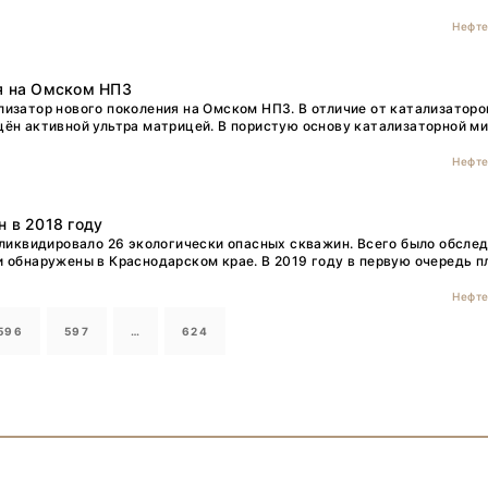
Нефте
ия на Омском НПЗ
изатор нового поколения на Омском НПЗ. В отличие от катализаторо
щён активной ультра матрицей. В пористую основу катализаторной м
Нефте
н в 2018 году
 ликвидировало 26 экологически опасных скважин. Всего было обсле
 обнаружены в Краснодарском крае. В 2019 году в первую очередь п
Нефте
596
597
…
624