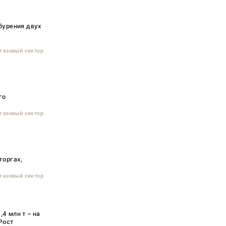
бурения двух
газовый сектор
го
газовый сектор
О
торгах,
газовый сектор
4 млн т – на
Рост