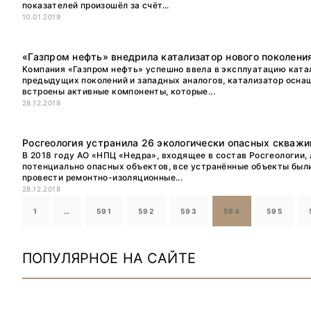
показателей произошёл за счёт...
10.01.2019
«Газпром нефть» внедрила катализатор нового поколен
Компания «Газпром нефть» успешно ввела в эксплуатацию катал
предыдущих поколений и западных аналогов, катализатор осна
встроены активные компоненты, которые...
28.12.2018
Росгеология устранила 26 экологически опасных скважи
В 2018 году АО «НПЦ «Недра», входящее в состав Росгеологии,
потенциально опасных объектов, все устранённые объекты были
провести ремонтно-изоляционные...
28.12.2018
1
…
591
592
593
594
595
ПОПУЛЯРНОЕ НА САЙТЕ