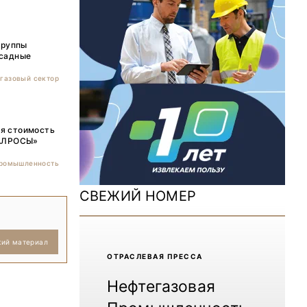
ДОМ 2026
MiningWorld Russia 2025
группы
бсадные
Уголь России и Майнинг 2025
газовый сектор
Рудник 2024 | Обзор выставки
В помощь шахтёру 2024
ая стоимость
 «АЛРОСЫ»
Уголь России и Майнинг 2024
промышленность
Mining World Russia 2024
СВЕЖИЙ НОМЕР
ВСЕ СПЕЦПРОЕКТЫ
кий материал
Журнал «Нефтегазовая промышленность»
ОТРАCЛЕВАЯ ПРЕССА
Нефтегазовая