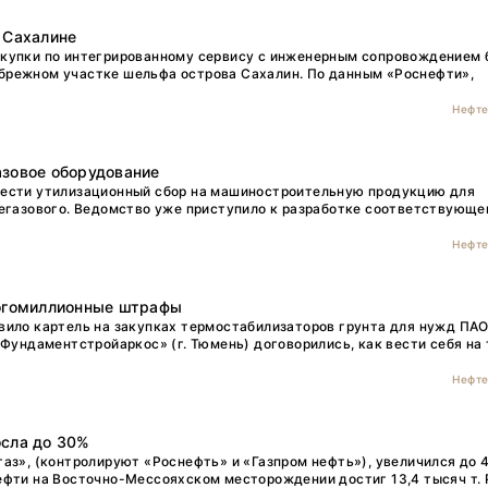
 Сахалине
акупки по интегрированному сервису с инженерным сопровождением 
брежном участке шельфа острова Сахалин. По данным «Роснефти»,
Нефте
азовое оборудование
вести утилизационный сбор на машиностроительную продукцию для
тегазового. Ведомство уже приступило к разработке соответствующе
Нефте
ногомиллионные штрафы
вило картель на закупках термостабилизаторов грунта для нужд ПА
Фундаментстройаркос» (г. Тюмень) договорились, как вести себя на 
Нефте
осла до 30%
з», (контролируют «Роснефть» и «Газпром нефть»), увеличился до 4,
ефти на Восточно-Мессояхском месторождении достиг 13,4 тысяч т. 