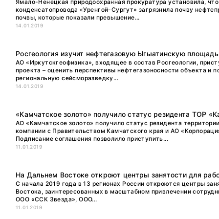
Ямало-Ненецкая природоохранная прокуратура установила, что
конденсатопровода «Уренгой-Сургут» загрязнила почву нефтепр
почвы, которые показали превышение...
14.01.2019
Росгеология изучит нефтегазовую Ыгыатинскую площадь
АО «Иркутскгеофизика», входящее в состав Росгеологии, прист
проекта – оценить перспективы нефтегазоносности объекта и п
региональную сейсморазведку...
14.01.2019
«Камчатское золото» получило статус резидента ТОР «К
АО «Камчатское золото» получило статус резидента территори
компании с Правительством Камчатского края и АО «Корпораци
Подписание соглашения позволило приступить...
11.01.2019
На Дальнем Востоке откроют центры занятости для ра
С начала 2019 года в 13 регионах России откроются центры за
Востока, заинтересованных в масштабном привлечении сотрудн
ООО «ССК Звезда», ООО...
11.01.2019