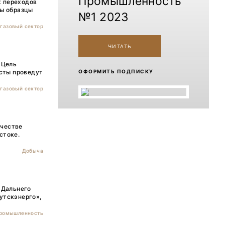
Промышленность
х переходов
ты образцы
№1 2023
газовый сектор
ЧИТАТЬ
 Цель
ОФОРМИТЬ ПОДПИСКУ
исты проведут
газовый сектор
ичестве
стоке.
Добыча
 Дальнего
утскэнерго»,
промышленность