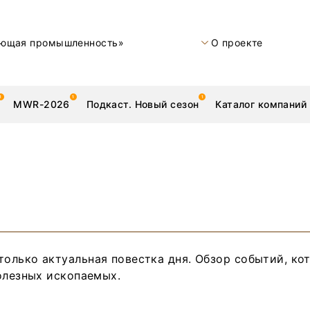
ющая промышленность»
О проекте
MWR-2026
Подкаст. Новый сезон
Каталог компаний
металлы
Новости
Техника и технологии
олько актуальная повестка дня. Обзор событий, ко
Нашими глазами | Репортажи с предприятий
олезных ископаемых.
Бренд