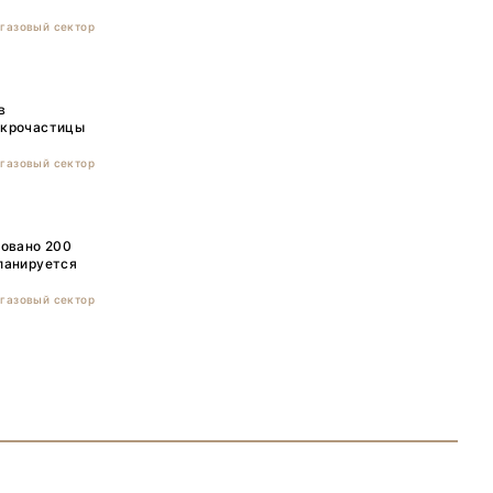
газовый сектор
в
икрочастицы
газовый сектор
довано 200
ланируется
газовый сектор