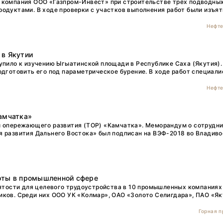
 компания ООО «Газпром-Инвест» при строительстве трёх подводны
одуктами. В ходе проверки с участков выполнения работ были изъя
Нефте
 в Якутии
упило к изучению Ыгыатинской площади в Республике Саха (Якутия).
одготовить его под параметрическое бурение. В ходе работ специал
Нефте
амчатка»
и опережающего развития (ТОР) «Камчатка». Меморандум о сотрудн
я развития Дальнего Востока» был подписан на ВЭФ-2018 во Владиво
боты в промышленной сфере
нятости для целевого трудоустройства в 10 промышленных компаниях
иков. Среди них ООО УК «Колмар», ОАО «Золото Селигдара», ПАО «Як
Горная 