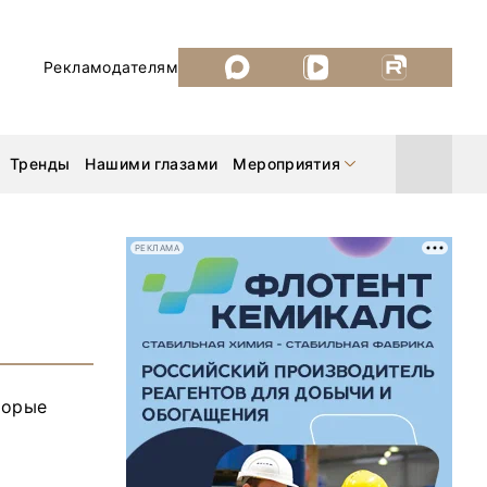
Рекламодателям
Тренды
Нашими глазами
Мероприятия
РЕКЛАМА
Уголь России и Майнинг 2026
MiningWorld Russia 2026
торые
ДП Подкаст. Новый сезон
Рудник 2025