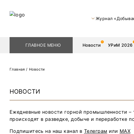
Журнал «Добыва
ГЛАВНОЕ МЕНЮ
Новости
УРиМ 2026
Главная
/
Новости
Геологоразведка
Редкоземельные 
НОВОСТИ
Обогащение
Золото
Ежедневные новости горной промышленности – т
Добыча
Уголь
происходят в разведке, добыче и переработке п
Металлургия
Нефть
Подпишитесь на наш канал в
Телеграм
или
MAX