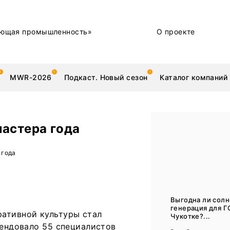
ющая промышленность»
О проекте
MWR-2026
Подкаст. Новый сезон
Каталог компаний
астера года
металлы
Новости
 года
Техника и технологии
Нашими глазами | Репортажи с предприятий
Выгодна ли сол
генерация для Г
ративной культуры стал
Бренд
Чукотке?...
тендовало 55 специалистов