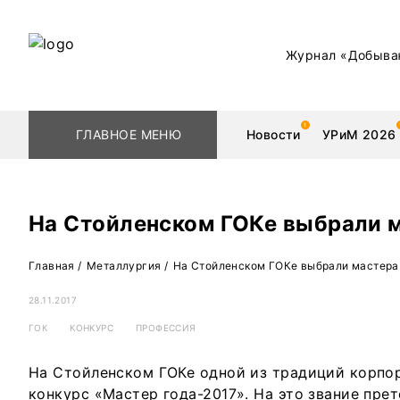
Журнал «Добыва
ГЛАВНОЕ МЕНЮ
Новости
УРиМ 2026
На Стойленском ГОКе выбрали м
Геологоразведка
Редкоземельные 
Главная
/
Металлургия
/
На Стойленском ГОКе выбрали мастера
Обогащение
Золото
28.11.2017
ГОК
КОНКУРС
ПРОФЕССИЯ
Добыча
Уголь
На Стойленском ГОКе одной из традиций корпо
Металлургия
Нефть
конкурс «Мастер года-2017». На это звание пре