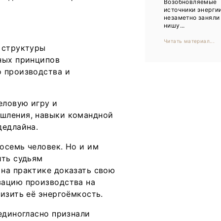
Возобновляемые
Тренды
источники энерги
незаметно заняли
Интервью
нишу...
Читать материал...
Мероприятия
 структуры
ных принципов
о производства и
Каталог компаний
еловую игру и
шления, навыки командной
дедлайна.
осемь человек. Но и им
ить судьям
на практике доказать свою
зацию производства на
изить её энергоёмкость.
единогласно признали