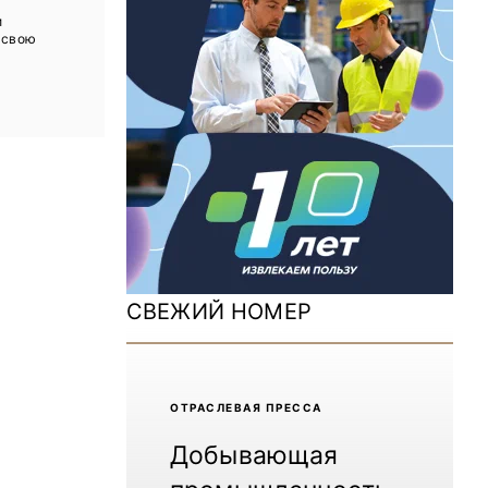
ДОМ 2026
и
 свою
MiningWorld Russia 2025
Уголь России и Майнинг 2025
Рудник 2024 | Обзор выставки
В помощь шахтёру 2024
Уголь России и Майнинг 2024
Mining World Russia 2024
СВЕЖИЙ НОМЕР
ВСЕ СПЕЦПРОЕКТЫ
Журнал «Нефтегазовая промышленность»
ОТРАCЛЕВАЯ ПРЕССА
Добывающая