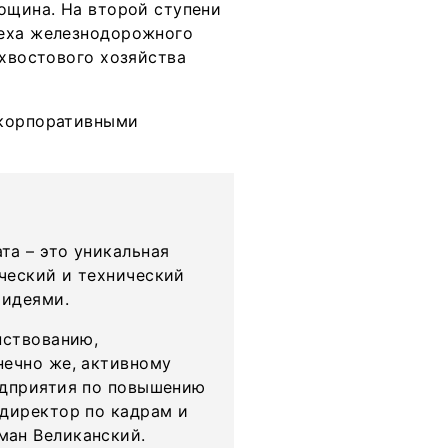
ощина. На второй ступени
цеха железнодорожного
 хвостового хозяйства
 корпоративными
та – это уникальная
ческий и технический
 идеями.
нствованию,
нечно же, активному
едприятия по повышению
 директор по кадрам и
ман Великанский.