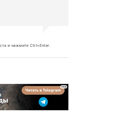
кста и нажмите
Ctrl+Enter
.