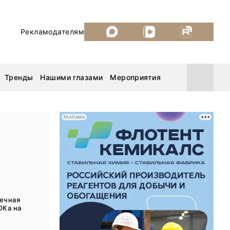
Рекламодателям
Тренды
Нашими глазами
Мероприятия
РЕКЛАМА
Уголь России и Майнинг 2026
MiningWorld Russia 2026
ДП Подкаст. Новый сезон
нечная
ОКа на
Рудник 2025