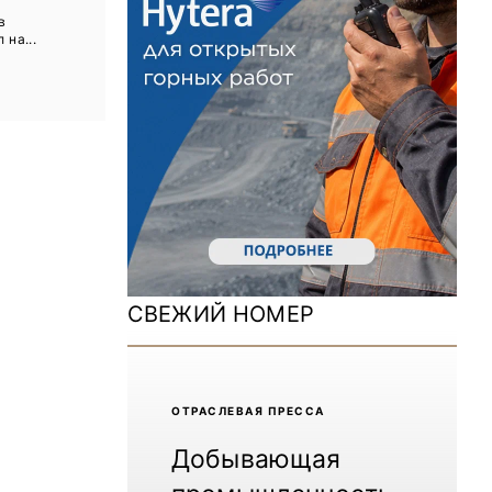
ы
ДОМ 2026
в
 на...
MiningWorld Russia 2025
Уголь России и Майнинг 2025
Рудник 2024 | Обзор выставки
В помощь шахтёру 2024
Уголь России и Майнинг 2024
Mining World Russia 2024
СВЕЖИЙ НОМЕР
ВСЕ СПЕЦПРОЕКТЫ
Журнал «Нефтегазовая промышленность»
ОТРАCЛЕВАЯ ПРЕССА
Добывающая