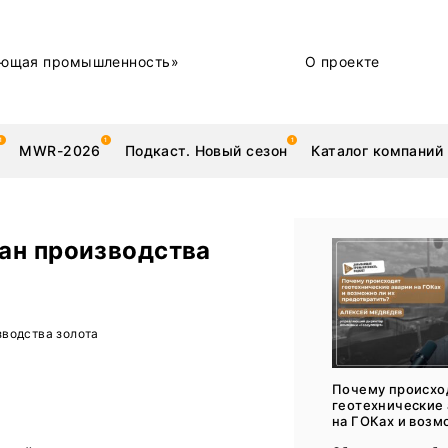
ющая промышленность»
О проекте
MWR-2026
Подкаст. Новый сезон
Каталог компаний
ан производства
металлы
Новости
водства золота
Техника и технологии
Нашими глазами | Репортажи с предприятий
Почему происхо
геотехнические
Бренд
на ГОКах и возм