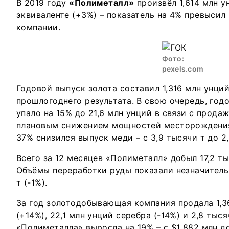
В 2019 году
«Полиметалл»
произвёл 1,614 млн у
эквиваленте (+3%) – показатель на 4% превысил
компании.
Фото:
pexels.com
Годовой выпуск золота составил 1,316 млн унций
прошлогоднего результата. В свою очередь, год
упало на 15% до 21,6 млн унций в связи с прода
плановым снижением мощностей месторождения 
37% снизился выпуск меди – с 3,9 тысячи т до 2,
Всего за 12 месяцев «Полиметалл» добыл 17,2 ты
Объёмы переработки руды показали незначительн
т (-1%).
За год золотодобывающая компания продала 1,3
(+14%), 22,1 млн унций серебра (-14%) и 2,8 тыся
«Полиметалла» выросла на 19% – с $1 882 млн д