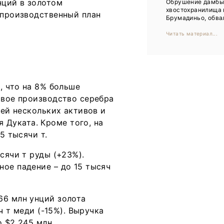
нций в золотом
Обрушение дамб
Тренды
хвостохранилища 
 производственный план
Брумадиньо, обвал
Интервью
Читать материал...
Мероприятия
Каталог компаний
, что на 8% больше
овое производство серебра
жей нескольких активов и
Дуката. Кроме того, на
5 тысячи т.
сячи т руды (+23%).
ое падение – до 15 тысяч
66 млн унций золота
ч т меди (-15%). Выручка
о $2 245 млн.