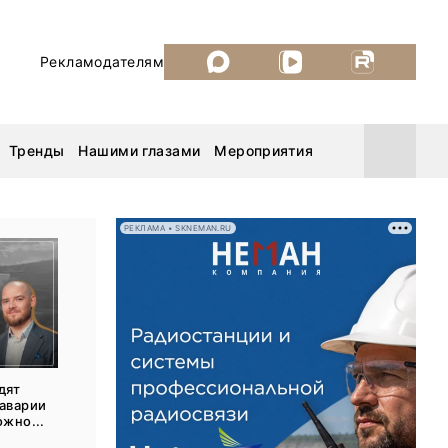
Рекламодателям
Тренды
Нашими глазами
Мероприятия
РЕКЛАМА • SKNEMAN.RU
Уголь России и Майнинг 2026
MiningWorld Russia 2026
ДП Подкаст. Новый сезон
дят
 аварии
Рудник 2025
ожно...