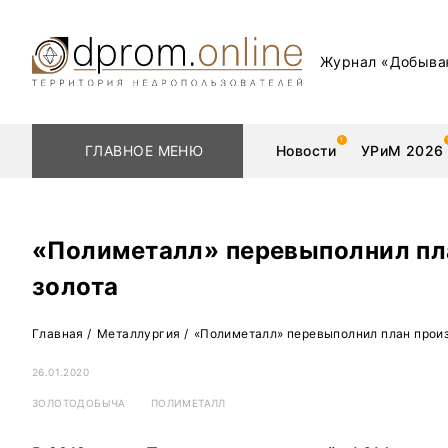
Журнал «Добыва
ГЛАВНОЕ МЕНЮ
Новости
УРиМ 2026
«Полиметалл» перевыполнил пл
золота
Геологоразведка
Редкоземельные 
Главная
/
Металлургия
/
«Полиметалл» перевыполнил план произ
Обогащение
Золото
26.01.2020
Добыча
Уголь
ЗОЛОТОДОБЫЧА
ПОЛИМЕТАЛЛ
Металлургия
Нефть