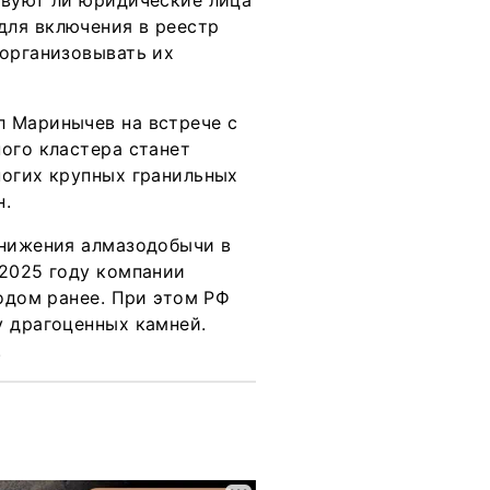
твуют ли юридические лица
для включения в реестр
 организовывать их
л Маринычев на встрече с
ого кластера станет
ногих крупных гранильных
н.
снижения алмазодобычи в
 2025 году компании
годом ранее. При этом РФ
у драгоценных камней.
.