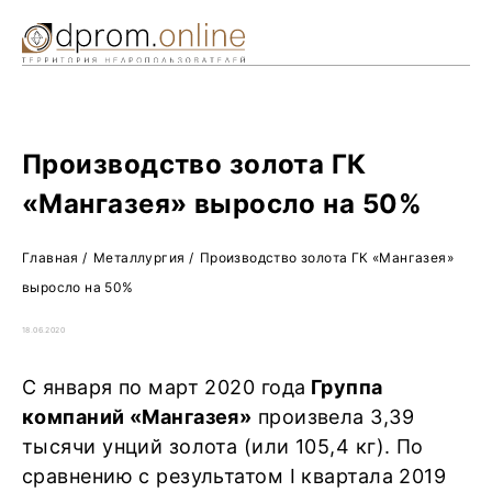
Ре
Жу
О 
Производство золота ГК
«Мангазея» выросло на 50%
Главная
/
Металлургия
/
Производство золота ГК «Мангазея»
выросло на 50%
18.06.2020
С января по март 2020 года
Группа
компаний «Мангазея»
произвела 3,39
тысячи унций золота (или 105,4 кг). По
сравнению с результатом I квартала 2019