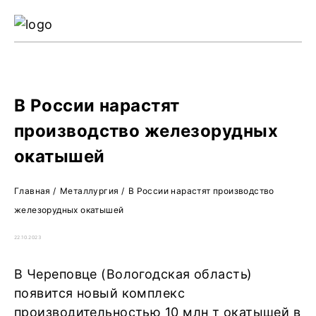
Ре
Жу
О 
В России нарастят
производство железорудных
окатышей
Главная
/
Металлургия
/
В России нарастят производство
железорудных окатышей
22.10.2023
В Череповце (Вологодская область)
появится новый комплекс
производительностью 10 млн т окатышей в