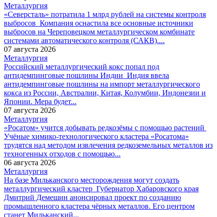
Металлургия
«Северсталь» потратила 1 млрд рублей на системы контроля
выбросов
Компания оснастила все основные источники
выбросов на Череповецком металлургическом комбинате
системами автоматического контроля (САКВ)....
07 августа 2026
Металлургия
Российский металлургический кокс попал под
антидемпинговые пошлины Индии
Индия ввела
антидемпинговые пошлины на импорт металлургического
кокса из России, Австралии, Китая, Колумбии, Индонезии и
Японии. Мера будет...
07 августа 2026
Металлургия
«Росатом» учится добывать редкозёмы с помощью растений
Учёные химико-технологического кластера «Росатома»
трудятся над методом извлечения редкоземельных металлов из
техногенных отходов с помощью...
06 августа 2026
Металлургия
На базе Мильканского месторождения могут создать
металлургический кластер
Губернатор Хабаровского края
Дмитрий Демешин анонсировал проект по созданию
промышленного кластера чёрных металлов. Его центром
станет Мильканский...