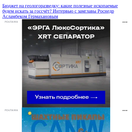
Бюджет на геологоразведку: какие полезные ископаемые
будем искать за госсчёт? Интервью с замглавы Роснедр
Асламбеком Гермахановым
РЕКЛАМА
РЕКЛАМА