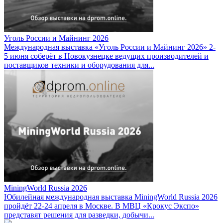
Уголь России и Майнинг 2026
Международная выставка «Уголь России и Майнинг 2026» 2-
5 июня соберёт в Новокузнецке ведущих производителей и
поставщиков техники и оборудования для...
MiningWorld Russia 2026
Юбилейная международная выставка MiningWorld Russia 2026
пройдёт 22-24 апреля в Москве. В МВЦ «Крокус Экспо»
представят решения для разведки, добычи...