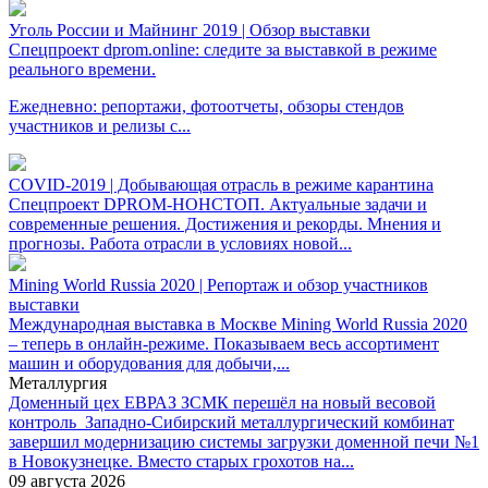
Уголь России и Майнинг 2019 | Обзор выставки
Спецпроект dprom.online: следите за выставкой в режиме
реального времени.
Ежедневно: репортажи, фотоотчеты, обзоры стендов
участников и релизы с...
COVID-2019 | Добывающая отрасль в режиме карантина
Спецпроект DPROM-НОНСТОП. Актуальные задачи и
современные решения. Достижения и рекорды. Мнения и
прогнозы. Работа отрасли в условиях новой...
Mining World Russia 2020 | Репортаж и обзор участников
выставки
Международная выставка в Москве Mining World Russia 2020
– теперь в онлайн-режиме. Показываем весь ассортимент
машин и оборудования для добычи,...
Металлургия
Доменный цех ЕВРАЗ ЗСМК перешёл на новый весовой
контроль
Западно-Сибирский металлургический комбинат
завершил модернизацию системы загрузки доменной печи №1
в Новокузнецке. Вместо старых грохотов на...
09 августа 2026