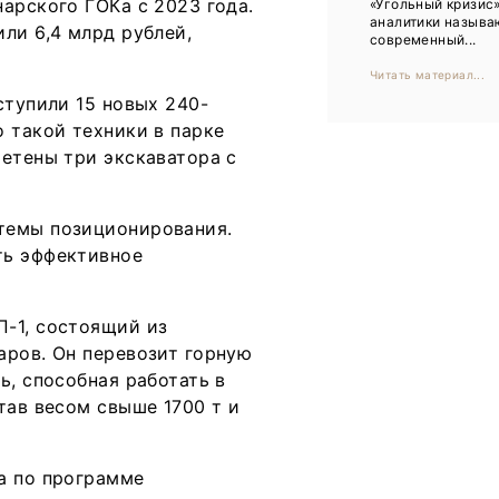
арского ГОКа с 2023 года.
«Угольный кризис»
Тренды
аналитики называ
ли 6,4 млрд рублей,
современный...
Интервью
Читать материал...
Мероприятия
ступили 15 новых 240-
 такой техники в парке
ретены три экскаватора с
Каталог компаний
темы позиционирования.
ть эффективное
-1, состоящий из
аров. Он перевозит горную
ь, способная работать в
тав весом свыше 1700 т и
а по программе