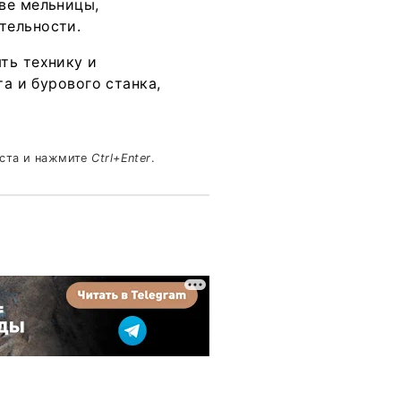
ве мельницы,
тельности.
ть технику и
та и бурового станка,
кста и нажмите
Ctrl+Enter
.