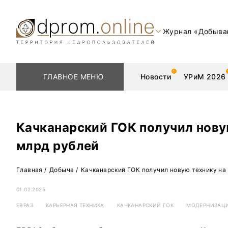
Журнал «Добыва
ГЛАВНОЕ МЕНЮ
Новости
УРиМ 2026
Качканарский ГОК получил новую
млрд рублей
Геологоразведка
Редкоземельные 
Главная
/
Добыча
/
Качканарский ГОК получил новую технику на 
Обогащение
Золото
01.02.2025
Добыча
Уголь
ЕВРАЗ
КАРЬЕРНАЯ ТЕХНИКА
КАЧКАНАРСКИЙ ГОК
МОДЕРНИЗАЦ
Металлургия
Нефть