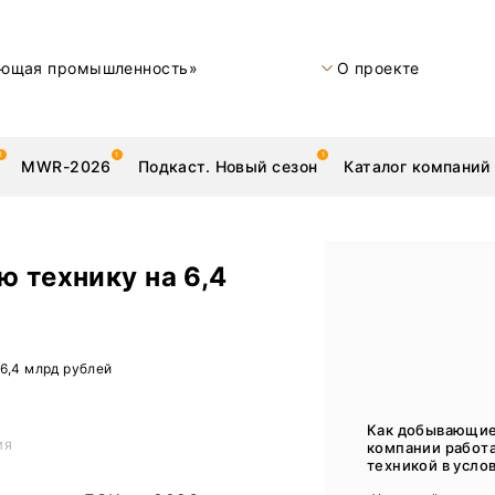
ющая промышленность»
О проекте
MWR-2026
Подкаст. Новый сезон
Каталог компаний
 технику на 6,4
металлы
Новости
6,4 млрд рублей
Техника и технологии
Нашими глазами | Репортажи с предприятий
Как добывающи
компании работ
ИЯ
Бренд
техникой в услов