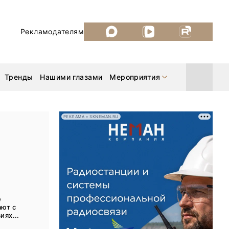
Рекламодателям
Тренды
Нашими глазами
Мероприятия
РЕКЛАМА • SKNEMAN.RU
Уголь России и Майнинг 2026
MiningWorld Russia 2026
ДП Подкаст. Новый сезон
е
ают с
Рудник 2025
иях...