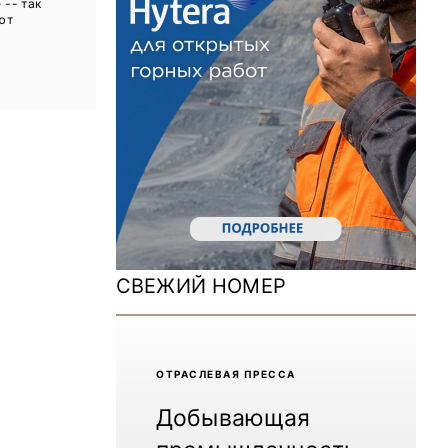
 -- так
ДОМ 2026
ют
MiningWorld Russia 2025
Уголь России и Майнинг 2025
Рудник 2024 | Обзор выставки
В помощь шахтёру 2024
Уголь России и Майнинг 2024
Mining World Russia 2024
СВЕЖИЙ НОМЕР
ВСЕ СПЕЦПРОЕКТЫ
Журнал «Нефтегазовая промышленность»
ОТРАCЛЕВАЯ ПРЕССА
Добывающая