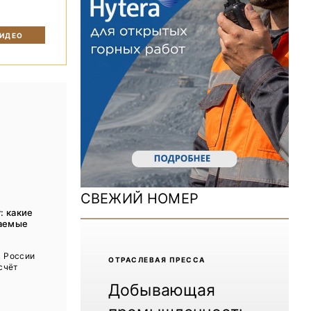
ДОМ 2026
MiningWorld Russia 2025
ВИДЕО
Уголь России и Майнинг 2025
Рудник 2024 | Обзор выставки
В помощь шахтёру 2024
Уголь России и Майнинг 2024
Mining World Russia 2024
СВЕЖИЙ НОМЕР
ВСЕ СПЕЦПРОЕКТЫ
: какие
аемые
Журнал «Нефтегазовая промышленность»
в России
ОТРАCЛЕВАЯ ПРЕССА
 счёт
Добывающая