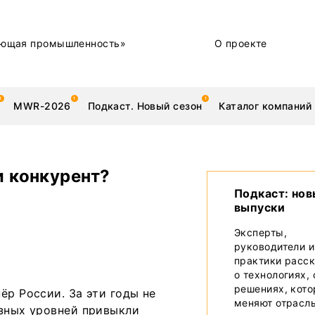
ющая промышленность»
О проекте
MWR-2026
Подкаст. Новый сезон
Каталог компаний
и конкурент?
Подкаст: но
выпуски
металлы
Новости
Эксперты,
Техника и технологии
руководители и
практики расс
Нашими глазами | Репортажи с предприятий
о технологиях,
решениях, кот
ёр России. За эти годы не
Бренд
меняют отрасл
азных уровней привыкли