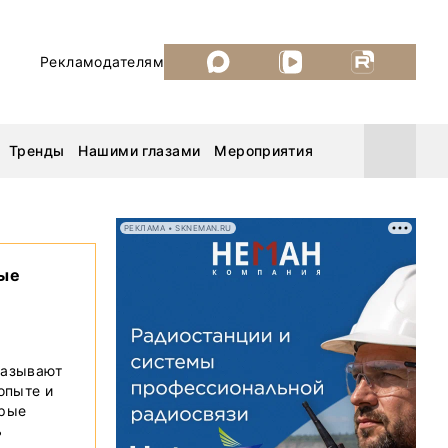
Рекламодателям
Тренды
Нашими глазами
Мероприятия
РЕКЛАМА • SKNEMAN.RU
вые
Уголь России и Майнинг 2026
MiningWorld Russia 2026
казывают
ДП Подкаст. Новый сезон
 опыте и
орые
Рудник 2025
ь