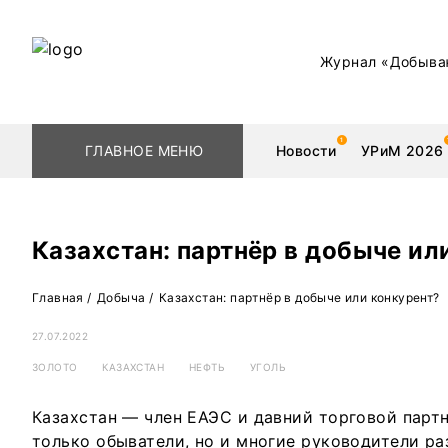
Журнал «Добыва
ГЛАВНОЕ МЕНЮ
Новости
УРиМ 2026
Казахстан: партнёр в добыче ил
Геологоразведка
Редкоземельные 
Главная
/
Добыча
/
Казахстан: партнёр в добыче или конкурент?
Обогащение
Золото
27.07.2022
ЗОЛОТО
КАЗАХСТАН
НЕФТЬ
УГОЛЬ
Добыча
Уголь
Казахстан — член ЕАЭС и давний торговой партн
Металлургия
Нефть
только обыватели, но и многие руководители р