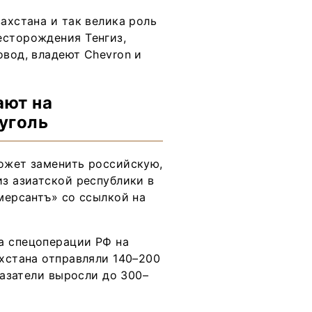
ахстана и так велика роль
есторождения Тенгиз,
овод, владеют Chevron и
ают на
уголь
может заменить российскую,
из азиатской республики в
ммерсантъ» со ссылкой на
а спецоперации РФ на
ахстана отправляли 140–200
оказатели выросли до 300–