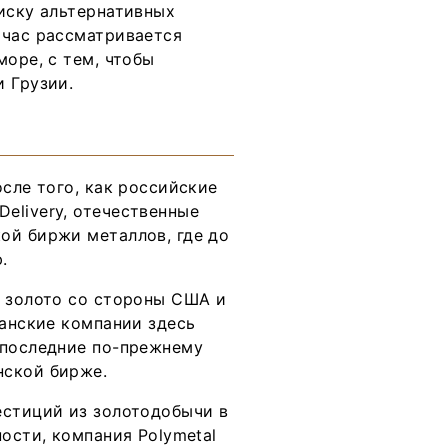
иску альтернативных
йчас рассматривается
море, с тем, чтобы
 Грузии.
осле того, как российские
elivery, отечественные
ой биржи металлов, где до
.
е золото со стороны США и
танские компании здесь
 последние по-прежнему
нской бирже.
естиций из золотодобычи в
ости, компания Polymetal