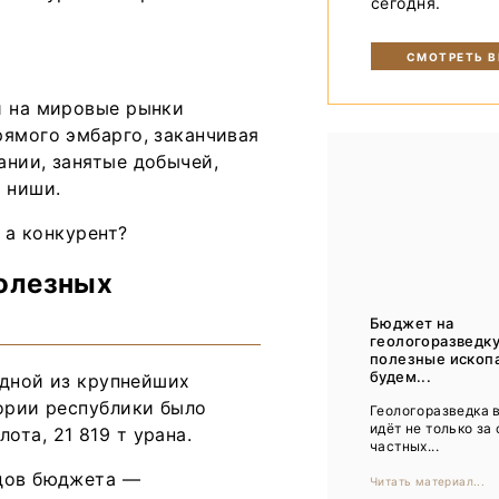
сегодня.
Тренды
Интервью
СМОТРЕТЬ 
Мероприятия
и на мировые рынки
рямого эмбарго, заканчивая
ании, занятые добычей,
Каталог компаний
 ниши.
 а конкурент?
полезных
Бюджет на
геологоразведку
полезные ископ
будем...
одной из крупнейших
тории республики было
Геологоразведка 
идёт не только за
лота, 21 819 т урана.
частных...
одов бюджета —
Читать материал...