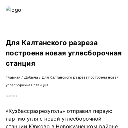
Ре
Жу
О 
Для Калтанского разреза
построена новая углесборочная
станция
Главная
/
Добыча
/
Для Калтанского разреза построена новая
углесборочная станция
15.08.2024
«Кузбассразрезуголь» отправил первую
партию угля с новой углесборочной
станции Юрково в Новокузнецком районе