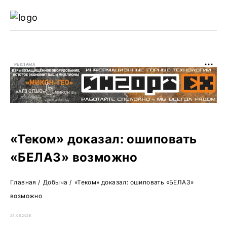
Ре
Жу
РЕКЛАМА
О 
«Теком» доказал: ошиповать
«БЕЛАЗ» возможно
Главная
/
Добыча
/
«Теком» доказал: ошиповать «БЕЛАЗ»
возможно
24.06.2026