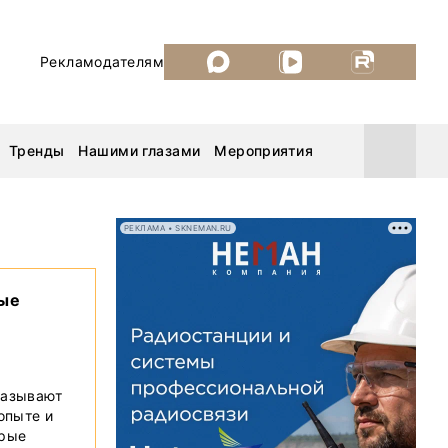
Рекламодателям
Тренды
Нашими глазами
Мероприятия
РЕКЛАМА • SKNEMAN.RU
Уголь России и Майнинг 2026
вые
MiningWorld Russia 2026
ДП Подкаст. Новый сезон
казывают
 опыте и
Рудник 2025
орые