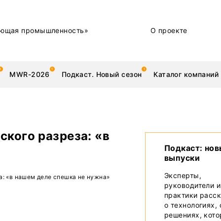
ющая промышленность»
О проекте
MWR-2026
Подкаст. Новый сезон
Каталог компаний
ского разреза: «в
металлы
Новости
Подкаст: но
выпуски
Техника и технологии
Эксперты,
а: «в нашем деле спешка не нужна»
руководители и
Нашими глазами | Репортажи с предприятий
практики расс
о технологиях,
Бренд
решениях, кот