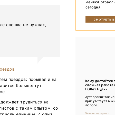
меняют отрасл
Тренды
сегодня.
Интервью
СМОТРЕТЬ 
Мероприятия
еле спешка не нужна», —
Каталог компаний
лем поездов: побывал и на
Кому достаётся 
сложная работа 
авится больше: тут
ГОКе? Будни...
ое.
Аутсорсинг так ил
присутствует в ж
одолжает трудиться на
любого...
листов с таким опытом, со
Читать материал...
отрасли единицы. И опыт