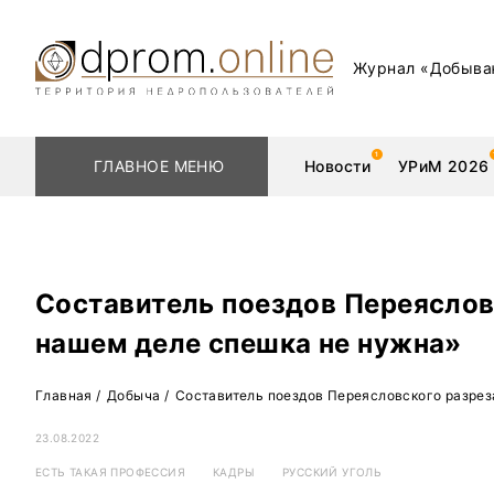
Журнал «Добыва
ГЛАВНОЕ МЕНЮ
Новости
УРиМ 2026
Составитель поездов Переяслов
Геологоразведка
Редкоземельные 
нашем деле спешка не нужна»
Обогащение
Золото
Главная
/
Добыча
/
Составитель поездов Переясловского разрез
Добыча
Уголь
23.08.2022
Металлургия
Нефть
ЕСТЬ ТАКАЯ ПРОФЕССИЯ
КАДРЫ
РУССКИЙ УГОЛЬ