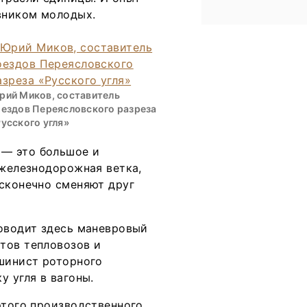
авником молодых.
рий Миков, составитель
оездов Переясловского разреза
усского угля»
 — это большое и
 железнодорожная ветка,
есконечно сменяют друг
ководит здесь маневровый
тов тепловозов и
ашинист роторного
 угля в вагоны.
этого производственного