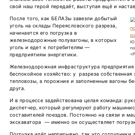
свой наш герой передаёт, выступая ещё и наст
После того, как БЕЛАЗы завезли добытый
уголь на склады Переясловского разреза,
начинается его погрузка в
железнодорожные полувагоны, в которых
Ю
уголь и едет к потребителям —
п
«Р
предприятиям энергетики.
Железнодорожная инфраструктура предприятия
беспокойное хозяйство: у разреза собственная
тепловозы, а порожние и заполненные вагоны б
друга.
И в процессе задействована целая команда: ру
диспетчер, который регулируют работу машинис
составителей поездов. Постоянно на связи и м
экскаватора — именно он осуществляет погрузку
Погрузка идёт непрерывно, так что сотрудники 