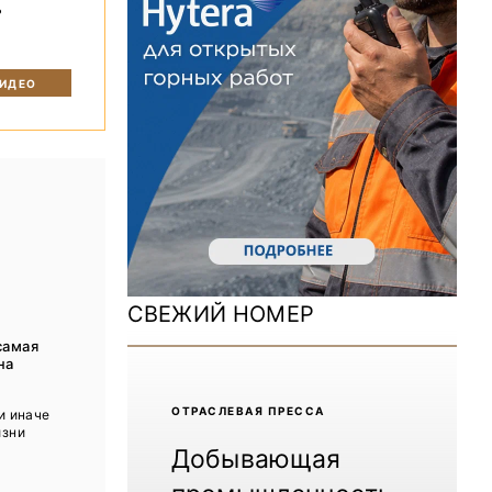
ь
ДОМ 2026
MiningWorld Russia 2025
ВИДЕО
Уголь России и Майнинг 2025
Рудник 2024 | Обзор выставки
В помощь шахтёру 2024
Уголь России и Майнинг 2024
Mining World Russia 2024
СВЕЖИЙ НОМЕР
ВСЕ СПЕЦПРОЕКТЫ
самая
на
Журнал «Нефтегазовая промышленность»
ОТРАCЛЕВАЯ ПРЕССА
и иначе
изни
Добывающая