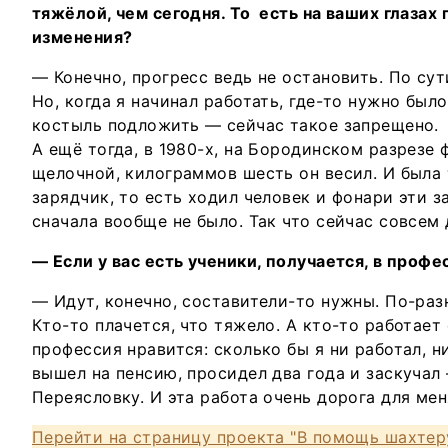
тяжёлой, чем сегодня. То есть на ваших глазах
изменения?
— Конечно, прогресс ведь не остановить. По сут
Но, когда я начинал работать, где-то нужно был
костыль подложить — сейчас такое запрещено.
А ещё тогда, в 1980-х, на Бородинском разрезе
щелочной, килограммов шесть он весил. И была 
зарядчик, то есть ходил человек и фонари эти з
сначала вообще не было. Так что сейчас совсем 
— Если у вас есть ученики, получается, в проф
— Идут, конечно, составители-то нужны. По-разн
Кто-то плачется, что тяжело. А кто-то работает
профессия нравится: сколько бы я ни работал, н
вышел на пенсию, просидел два года и заскучал 
Переясловку. И эта работа очень дорога для мен
Перейти на страницу проекта "В помощь шахтер