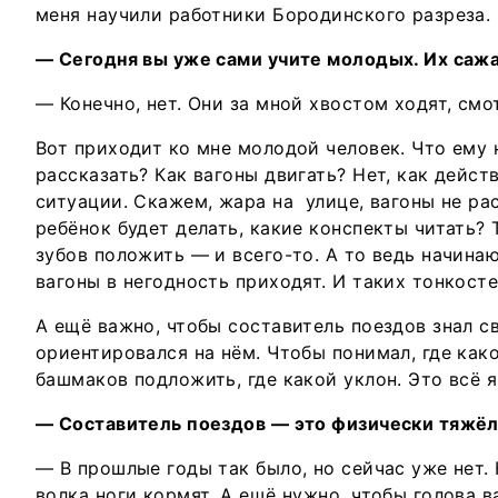
меня научили работники Бородинского разреза.
— Сегодня вы уже сами учите молодых. Их сажа
— Конечно, нет. Они за мной хвостом ходят, смо
Вот приходит ко мне молодой человек. Что ему
рассказать? Как вагоны двигать? Нет, как дейст
ситуации. Скажем, жара на улице, вагоны не ра
ребёнок будет делать, какие конспекты читать
зубов положить — и всего-то. А то ведь начинаю
вагоны в негодность приходят. И таких тонкосте
А ещё важно, чтобы составитель поездов знал с
ориентировался на нём. Чтобы понимал, где како
башмаков подложить, где какой уклон. Это всё 
— Составитель поездов — это физически тяжёл
— В прошлые годы так было, но сейчас уже нет.
волка ноги кормят. А ещё нужно, чтобы голова 