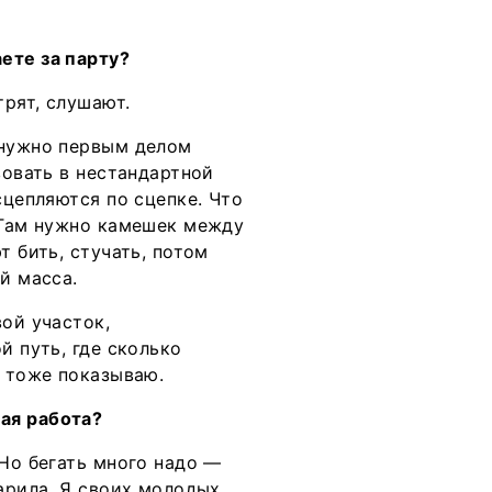
ете за парту?
трят, слушают.
 нужно первым делом
вовать в нестандартной
сцепляются по сцепке. Что
? Там нужно камешек между
т бить, стучать, потом
й масса.
вой участок,
й путь, где сколько
я тоже показываю.
ая работа?
 Но бегать много надо —
варила. Я своих молодых