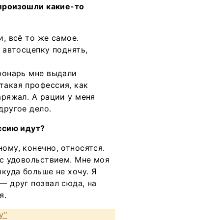
 произошли какие-то
и, всё то же самое.
о автосцепку поднять,
 фонарь мне выдали
такая профессия, как
аряжал. А рации у меня
другое дело.
ессию идут?
ому, конечно, относятся.
 с удовольствием. Мне моя
икуда больше не хочу. Я
— друг позвал сюда, на
я.
у"