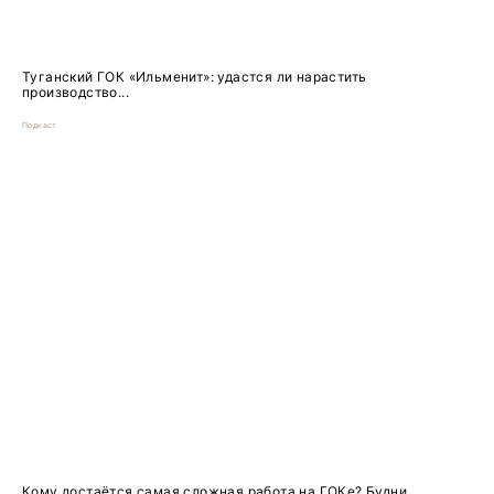
Туганский ГОК «Ильменит»: удастся ли нарастить
производство...
Подкаст
Кому достаётся самая сложная работа на ГОКе? Будни...