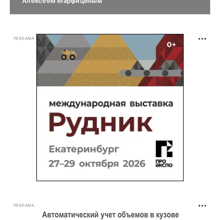
Алексеем Марфициным
РЕКЛАМА
РЕКЛАМА