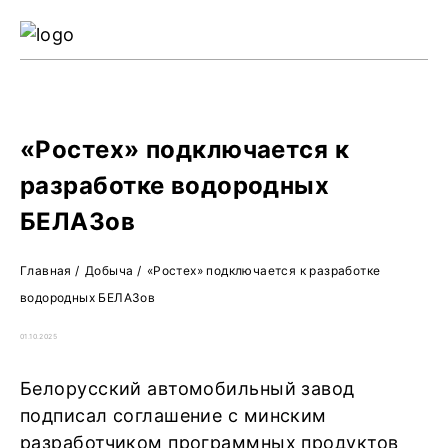
Ре
Жу
О 
«Ростех» подключается к
разработке водородных
БЕЛАЗов
Главная
/
Добыча
/
«Ростех» подключается к разработке
водородных БЕЛАЗов
01.10.2025
Белорусский автомобильный завод
подписал соглашение с минским
разработчиком программных продуктов