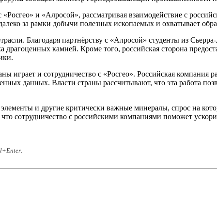
с «Росгео» и «Алросой», рассматривая взаимодействие с россий
алеко за рамки добычи полезных ископаемых и охватывает обра
отрасли. Благодаря партнёрству с «Алросой» студенты из Сьерр
вка драгоценных камней. Кроме того, российская сторона предо
ики.
ны играет и сотрудничество с «Росгео». Российская компания 
ученных данных. Власти страны рассчитывают, что эта работа по
элементы и другие критически важные минералы, спрос на кото
, что сотрудничество с российскими компаниями поможет ускори
rl+Enter
.