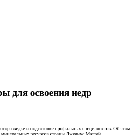
ры для освоения недр
огоразведке и подготовке профильных специалистов. Об этом
 минеральных ресурсов страны Джулиус Маттай.