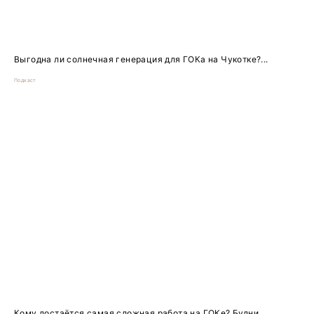
Выгодна ли солнечная генерация для ГОКа на Чукотке?...
Подкаст
Кому достаётся самая сложная работа на ГОКе? Будни...