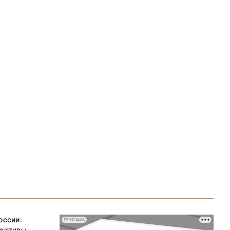
оссии:
РЕКЛАМА
пективы