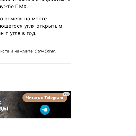
лужбе ПМХ.
ю земель на месте
ующегося угля открытым
 т угля в год.
екста и нажмите
Ctrl+Enter
.