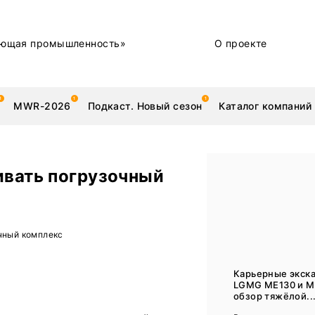
ющая промышленность»
О проекте
MWR-2026
Подкаст. Новый сезон
Каталог компаний
ивать погрузочный
металлы
Новости
очный комплекс
Техника и технологии
Нашими глазами | Репортажи с предприятий
Карьерные экск
LGMG ME130 и M
Бренд
обзор тяжёлой..