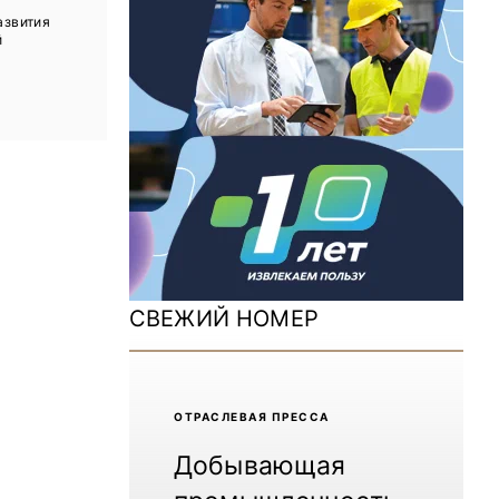
ДОМ 2026
азвития
й
MiningWorld Russia 2025
Уголь России и Майнинг 2025
Рудник 2024 | Обзор выставки
В помощь шахтёру 2024
Уголь России и Майнинг 2024
Mining World Russia 2024
СВЕЖИЙ НОМЕР
ВСЕ СПЕЦПРОЕКТЫ
Журнал «Нефтегазовая промышленность»
ОТРАCЛЕВАЯ ПРЕССА
Добывающая