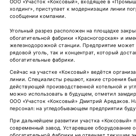
ООО «Участок «Коксовый», входящее в «Промы
холдинг», приступает к модернизации линии погр
сообщении компании.
Угольный разрез расположен на площадке закры
обогатительной фабрики «Красногорская» и име
железнодорожной станции. Предприятие может 
рядовой уголь, так и концентрат, который дост
обогатительные фабрики.
Сейчас на участке «Коксовый» ведётся организ
линии. Специалисты решают, какие строения б
действующей производственной котельной и уг
можно использовать в будущем, отметил замди
ООО «Участок «Коксовый» Дмитрий Аредаков. Н
персонал: на угледобывающем предприятии будут
При дальнейшем развитии участка «Коксовый» 
современный завод. Устаревшее оборудование 
обогатительной фабрики не отвечает текущим э