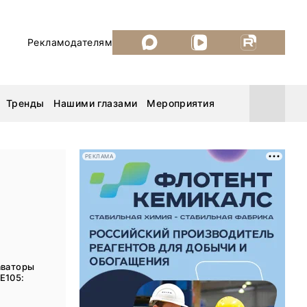
Рекламодателям
Тренды
Нашими глазами
Мероприятия
РЕКЛАМА
Уголь России и Майнинг 2026
MiningWorld Russia 2026
ДП Подкаст. Новый сезон
аваторы
E105:
Рудник 2025
.