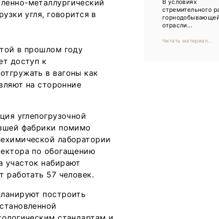
шленно-металлургический
В условиях
Тренды
стремительного р
узки угля, говорится в
горнодобывающе
Интервью
отрасли...
Читать материал...
Мероприятия
той в прошлом году
ет доступ к
отгружать в вагоны как
Каталог компаний
авляют на сторонние
ация углепогрузочной
ывшей фабрики помимо
лехимической лаборатории
ректора по обогащению
а участок набирают
 работать 57 человек.
планируют построить
остановленной
кологическим стандартам и