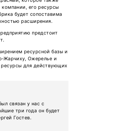
расный, которое также
 компании, его ресурсы
брика будет сопоставима
ожностью расширения.
 предприятию предстоит
кт.
ширением ресурсной базы и
о-Жарчиху, Ожерелье и
 ресурсы для действующих
ыл связан у нас с
йшие три года он будет
ргей Гостев.