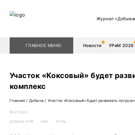
Журнал «Добыва
ГЛАВНОЕ МЕНЮ
Новости
УРиМ 2026
Участок «Коксовый» будет разв
комплекс
Геологоразведка
Редкоземельные 
Главная
/
Добыча
/
Участок «Коксовый» будет развивать погруз
Обогащение
Золото
09.07.2024
Добыча
Уголь
ДОБЫЧА УГЛЯ
ПМХ
УГОЛЬ
Металлургия
Нефть