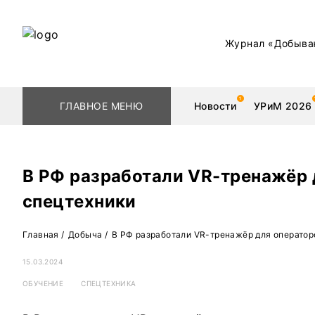
Журнал «Добыва
ГЛАВНОЕ МЕНЮ
Новости
УРиМ 2026
В РФ разработали VR-тренажёр 
спецтехники
Геологоразведка
Редкоземельные 
Главная
/
Добыча
/
В РФ разработали VR-тренажёр для оператор
Обогащение
Золото
15.03.2024
Добыча
Уголь
ОБУЧЕНИЕ
СПЕЦТЕХНИКА
Металлургия
Нефть