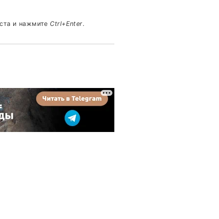
кста и нажмите
Ctrl+Enter
.