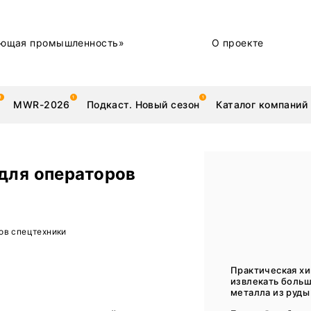
ющая промышленность»
О проекте
MWR-2026
Подкаст. Новый сезон
Каталог компаний
для операторов
металлы
Новости
ов спецтехники
Техника и технологии
Нашими глазами | Репортажи с предприятий
Практическая хи
извлекать боль
Бренд
металла из руды 