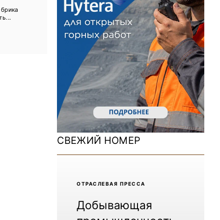
ДОМ 2026
абрика
ь...
MiningWorld Russia 2025
Уголь России и Майнинг 2025
Рудник 2024 | Обзор выставки
В помощь шахтёру 2024
Уголь России и Майнинг 2024
Mining World Russia 2024
СВЕЖИЙ НОМЕР
ВСЕ СПЕЦПРОЕКТЫ
Журнал «Нефтегазовая промышленность»
ОТРАCЛЕВАЯ ПРЕССА
Добывающая