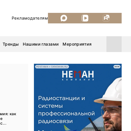
Рекламодателям
Тренды
Нашими глазами
Мероприятия
РЕКЛАМА • SKNEMAN.RU
Уголь России и Майнинг 2026
MiningWorld Russia 2026
ДП Подкаст. Новый сезон
мия: как
ше
Рудник 2025
с...