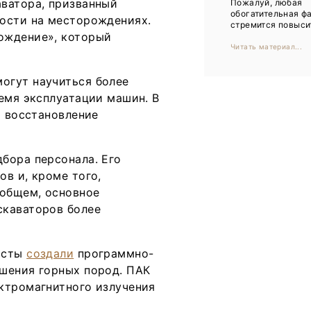
ватора, призванный
Пожалуй, любая
Тренды
обогатительная ф
ности на месторождениях.
стремится повысит
Интервью
ождение», который
Читать материал...
Мероприятия
огут научиться более
емя эксплуатации машин. В
Каталог компаний
и восстановление
бора персонала. Его
в и, кроме того,
 общем, основное
скаваторов более
исты
создали
программно-
шения горных пород. ПАК
ктромагнитного излучения