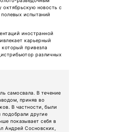
геолого-разведочным
у октябрьскую новость с
 полевых испытаний
зентаций иностранной
ривлекает карьерный
, который привезла
дистрибьютор различных
ль самосвала. В течение
аводом, приняв во
ков. В частности, были
ы подобрали другие
чше показывает себя в
ал Андрей Сосновских,