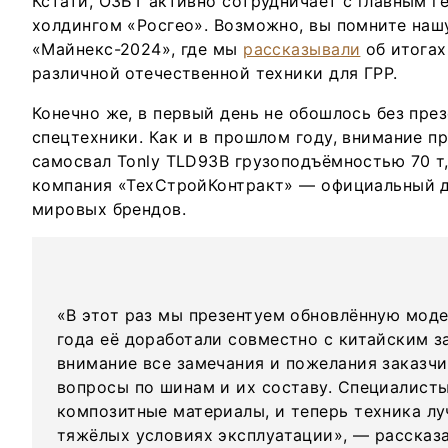
Кстати, ОЗБТ активно сотрудничает с главным 
холдингом «Росгео». Возможно, вы помните наш
«Майнекс-2024», где мы
рассказывали
об итогах
различной отечественной техники для ГРР.
Конечно же, в первый день не обошлось без пре
спецтехники. Как и в прошлом году, внимание п
самосвал Tonly TLD93B грузоподъёмностью 70 т
компания «ТехСтройКонтракт» — официальный 
мировых брендов.
«В этот раз мы презентуем обновлённую моде
года её доработали совместно с китайским з
внимание все замечания и пожелания заказчи
вопросы по шинам и их составу. Специалист
композитные материалы, и теперь техника лу
тяжёлых условиях эксплуатации», — рассказ