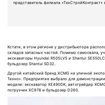
представитель филиала «ТехСтройКонтракт» в
Кстати, в этом регионе у дистрибьютора распол
складов запасных частей. Помимо самосвала, у
экскаваторы Hyundai R505LVS и Shantui SE550LC
бульдозер Shantui SD32.
Другой китайский бренд XCMG на уличной эксп
Техно». Предприятие выбрало для демонстрации
модели: экскаватор XE490DK, автогрейдер XCM
погрузчик XC978 и бульдозер D260.