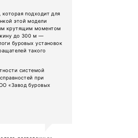
, которая подходит для
нкой этой модели
ным крутящим моментом
ажину до 300 м —
логи буровых установок
вращателей такого
стности системой
исправностей при
ООО «Завод буровых