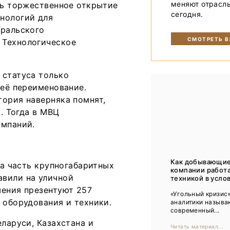
меняют отрасл
сь торжественное открытие
Тренды
сегодня.
нологий для
Интервью
Уральского
СМОТРЕТЬ 
 Технологическое
Мероприятия
 статуса только
Каталог компаний
 её переименование.
тория наверняка помнят,
». Тогда в МВЦ
омпаний.
Как добывающи
 а часть крупногабаритных
компании работ
авили на уличной
техникой в услов
шения презентуют 257
«Угольный кризис»
 оборудования и техники.
аналитики называ
современный...
еларуси, Казахстана и
Читать материал...