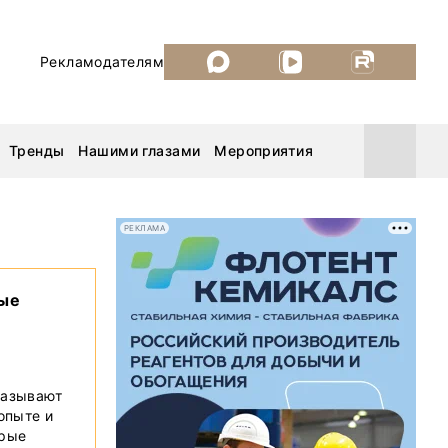
Рекламодателям
Тренды
Нашими глазами
Мероприятия
РЕКЛАМА
Уголь России и Майнинг 2026
вые
MiningWorld Russia 2026
ДП Подкаст. Новый сезон
казывают
 опыте и
Рудник 2025
орые