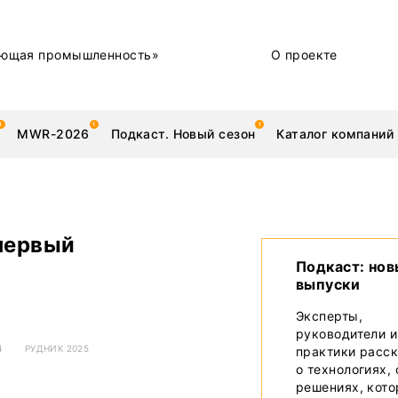
ющая промышленность»
О проекте
MWR-2026
Подкаст. Новый сезон
Каталог компаний
первый
металлы
Новости
Подкаст: но
выпуски
Техника и технологии
Эксперты,
руководители и
Нашими глазами | Репортажи с предприятий
4
РУДНИК 2025
практики расс
о технологиях,
Бренд
решениях, кот