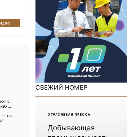
ь
ДОМ 2026
MiningWorld Russia 2025
ВИДЕО
Уголь России и Майнинг 2025
Рудник 2024 | Обзор выставки
В помощь шахтёру 2024
Уголь России и Майнинг 2024
Mining World Russia 2024
СВЕЖИЙ НОМЕР
ВСЕ СПЕЦПРОЕКТЫ
е
ают с
иях...
Журнал «Нефтегазовая промышленность»
ОТРАCЛЕВАЯ ПРЕССА
 -- так
ют
Добывающая