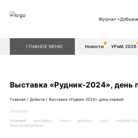
Журнал «Добыва
ГЛАВНОЕ МЕНЮ
Новости
УРиМ 2026
Выставка «Рудник-2024», день 
Геологоразведка
Редкоземельные 
Главная
/
Добыча
/
Выставка «Рудник-2024», день первый
Обогащение
Золото
23.10.2024
Добыча
Уголь
АЛЗАМИР
ВЫСТАВКА
ГРАНЧ
КРАНЭКС
ОЗБТ
РУДНИК 202
ТЕХСТРОЙКОНТРАКТ
Металлургия
Нефть