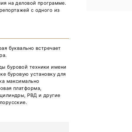
ния на деловой программе.
репортажей с одного из
рая буквально встречает
ра.
ды буровой техники имени
ике буровую установку для
ика максимально
ковая платформа,
оцилиндры, РВД и другие
лорусские.