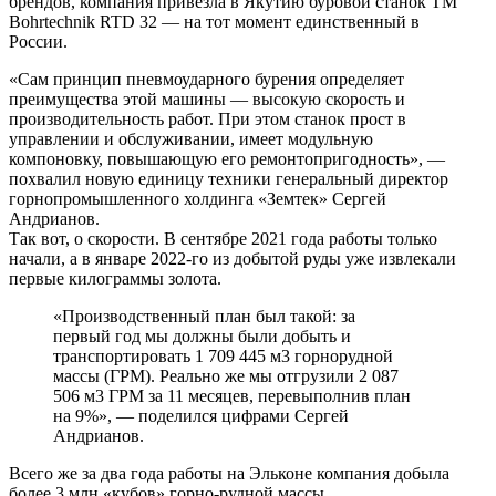
брендов, компания привезла в Якутию буровой станок TM
Bohrtechnik RTD 32 — на тот момент единственный в
России.
«Сам принцип пневмоударного бурения определяет
преимущества этой машины — высокую скорость и
производительность работ. При этом станок прост в
управлении и обслуживании, имеет модульную
компоновку, повышающую его ремонтопригодность», —
похвалил новую единицу техники генеральный директор
горнопромышленного холдинга «Земтек» Сергей
Андрианов.
Так вот, о скорости. В сентябре 2021 года работы только
начали, а в январе 2022-го из добытой руды уже извлекали
первые килограммы золота.
«Производственный план был такой: за
первый год мы должны были добыть и
транспортировать 1 709 445 м3 горнорудной
массы (ГРМ). Реально же мы отгрузили 2 087
506 м3 ГРМ за 11 месяцев, перевыполнив план
на 9%», — поделился цифрами Сергей
Андрианов.
Всего же за два года работы на Эльконе компания добыла
более 3 млн «кубов» горно-рудной массы.