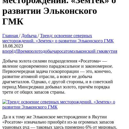
месторождений. «Земтек» о
развитии Эльконского
ГМК
Главная
/
Добыча
/
Тренд: освоение северных
месторождений. «Земтек» о развитии Эльконского ГМК
18.08.2023
вперёд!
Время
золотодобыча
росатом
эльконский гмк
якутия
Добыча золота силами подразделения «Росатома» —
явление одновременно парадоксальное и закономерное.
Первоочередная задача госкорпорации — это, конечно,
развитие атомной отрасли, а вовсе не добыча
драгметаллов. Однако, с другой стороны, и в советский
период Минсредмаш добывал золото, причём порядка
трети от общих запасов страны.
Да и к тому же Эльконское месторождение в Якутии
«Росатом» изначально приобрёл из-за огромных запасов
урановых руд — таковых здесь примерно 6% от мировых.