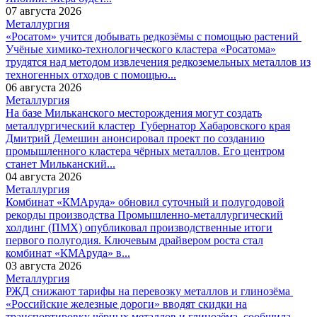
07 августа 2026
Металлургия
«Росатом» учится добывать редкозёмы с помощью растений
Учёные химико-технологического кластера «Росатома»
трудятся над методом извлечения редкоземельных металлов из
техногенных отходов с помощью...
06 августа 2026
Металлургия
На базе Мильканского месторождения могут создать
металлургический кластер
Губернатор Хабаровского края
Дмитрий Демешин анонсировал проект по созданию
промышленного кластера чёрных металлов. Его центром
станет Мильканский...
04 августа 2026
Металлургия
Комбинат «КМАруда» обновил суточный и полугодовой
рекорды производства
Промышленно-металлургический
холдинг (ПМХ) опубликовал производственные итоги
первого полугодия. Ключевым драйвером роста стал
комбинат «КМАруда» в...
03 августа 2026
Металлургия
РЖД снижают тарифы на перевозку металлов и глинозёма
«Российские железные дороги» вводят скидки на
транспортировку чёрных металлов и глинозёма, сообщила