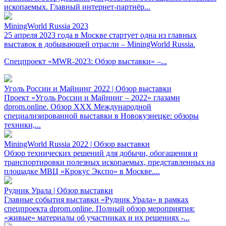
ископаемых. Главный интернет-партнёр...
MiningWorld Russia 2023
25 апреля 2023 года в Москве стартует одна из главных
выставок в добывающей отрасли – MiningWorld Russia.
Спецпроект «MWR-2023: Обзор выставки» –...
Уголь России и Майнинг 2022 | Обзор выставки
Проект «Уголь России и Майнинг – 2022» глазами
dprom.online. Обзор XXX Международной
специализированной выставки в Новокузнецке: обзоры
техники,...
MiningWorld Russia 2022 | Обзор выставки
Обзор технических решений для добычи, обогащения и
транспортировки полезных ископаемых, представленных на
площадке МВЦ «Крокус Экспо» в Москве....
Рудник Урала | Обзор выставки
Главные события выставки «Рудник Урала» в рамках
спецпроекта dprom.online. Полный обзор мероприятия:
«живые» материалы об участниках и их решениях -...