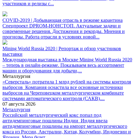
участников и релизы с...
COVID-2019 | Добывающая отрасль в режиме карантина
Спецпроект DPROM-НОНСТОП. Актуальные задачи и
современные решения. Достижения и рекорды. Мнения и
прогнозы. Работа отрасли в условиях новой...
Mining World Russia 2020 | Репортаж и обзор участников
выставки
Международная выставка в Москве Mining World Russia 2020
– теперь в онлайн-режиме. Показываем весь ассортимент
машин и оборудования для добычи,...
Металлургия
«Северсталь» потратила 1 млрд рублей на системы контроля
выбросов
Компания оснастила все основные источники
выбросов на Череповецком металлургическом комбинате
системами автоматического контроля (САКВ)....
07 августа 2026
Металлургия
Российский металлургический кокс попал под
антидемпинговые пошлины Индии
Индия ввела
антидемпинговые пошлины на импорт металлургического
кокса из России, Австралии, Китая, Колумбии, Индонезии и
Японии. Мера будет...