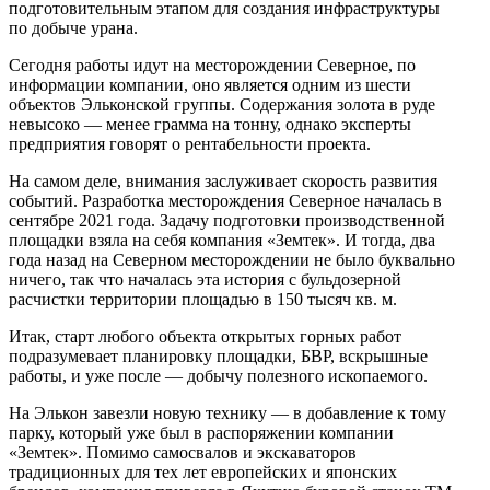
подготовительным этапом для создания инфраструктуры
по добыче урана.
Сегодня работы идут на месторождении Северное, по
информации компании, оно является одним из шести
объектов Эльконской группы. Содержания золота в руде
невысоко — менее грамма на тонну, однако эксперты
предприятия говорят о рентабельности проекта.
На самом деле, внимания заслуживает скорость развития
событий. Разработка месторождения Северное началась в
сентябре 2021 года. Задачу подготовки производственной
площадки взяла на себя компания «Земтек». И тогда, два
года назад на Северном месторождении не было буквально
ничего, так что началась эта история с бульдозерной
расчистки территории площадью в 150 тысяч кв. м.
Итак, старт любого объекта открытых горных работ
подразумевает планировку площадки, БВР, вскрышные
работы, и уже после — добычу полезного ископаемого.
На Элькон завезли новую технику — в добавление к тому
парку, который уже был в распоряжении компании
«Земтек». Помимо самосвалов и экскаваторов
традиционных для тех лет европейских и японских