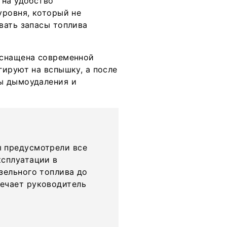
 на удобство
уровня, который не
вать запасы топлива
оснащена современной
гируют на вспышку, а после
ы дымоудаления и
ы предусмотрели все
ксплуатации в
зельного топлива до
ечает руководитель