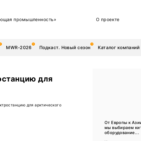
ющая промышленность»
О проекте
MWR-2026
Подкаст. Новый сезон
Каталог компаний
останцию для
металлы
Новости
ктростанцию для арктического
Техника и технологии
Нашими глазами | Репортажи с предприятий
От Европы к Азии
мы выбираем ки
Бренд
оборудование...