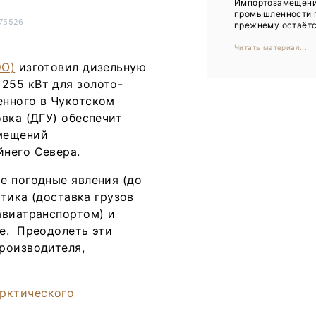
Импортозамещени
Тренды
промышленности 
075526
прежнему остаётся
Интервью
Читать материал...
Мероприятия
ЭО)
изготовил дизельную
255 кВт для золото-
енного в Чукотском
Каталог компаний
вка (ДГУ) обеспечит
омещений
йнего Севера.
е погодные явления (до
стика (доставка грузов
авиатранспортом) и
е. Преодолеть эти
роизводителя,