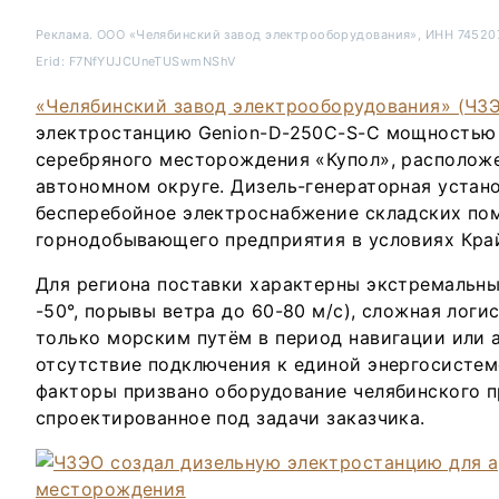
Реклама.
ООО «Челябинский завод электрооборудования», ИНН 7452
Erid: F7NfYUJCUneTUSwmNShV
«Челябинский завод электрооборудования» (ЧЗ
электростанцию Genion-D-250C-S-C мощностью 
серебряного месторождения «Купол», располож
автономном округе. Дизель-генераторная устано
бесперебойное электроснабжение складских п
горнодобывающего предприятия в условиях Кра
Для региона поставки характерны экстремальны
-50°, порывы ветра до 60-80 м/с), сложная логи
только морским путём в период навигации или 
отсутствие подключения к единой энергосистем
факторы призвано оборудование челябинского п
спроектированное под задачи заказчика.