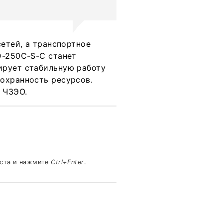
сетей, а транспортное
D-250C-S-C станет
ирует стабильную работу
охранность ресурсов.
 ЧЗЭО.
кста и нажмите
Ctrl+Enter
.