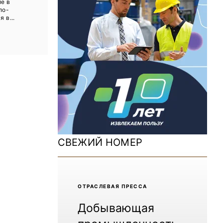
е в
ДОМ 2026
по-
 в...
MiningWorld Russia 2025
Уголь России и Майнинг 2025
Рудник 2024 | Обзор выставки
В помощь шахтёру 2024
Уголь России и Майнинг 2024
Mining World Russia 2024
СВЕЖИЙ НОМЕР
ВСЕ СПЕЦПРОЕКТЫ
Журнал «Нефтегазовая промышленность»
ОТРАCЛЕВАЯ ПРЕССА
Добывающая