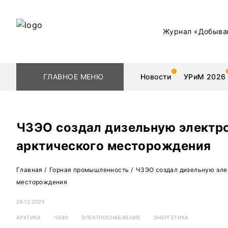
Журнал «Добыва
ГЛАВНОЕ МЕНЮ
Новости
УРиМ 2026
ЧЗЭО создал дизельную электр
арктического месторождения
Геологоразведка
Редкоземельные 
Главная
/
Горная промышленность
/
ЧЗЭО создал дизельную эле
Обогащение
Золото
месторождения
Добыча
Уголь
24.12.2025
Металлургия
Нефть
АРКТИКА
ЧЗЭО
ЭЛЕКТРОСНАБЖЕНИЕ
ЭНЕРГЕТИКА