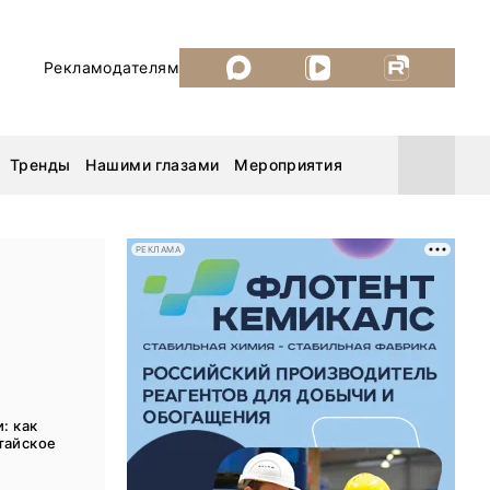
Рекламодателям
Тренды
Нашими глазами
Мероприятия
РЕКЛАМА
Уголь России и Майнинг 2026
MiningWorld Russia 2026
ДП Подкаст. Новый сезон
: как
тайское
Рудник 2025