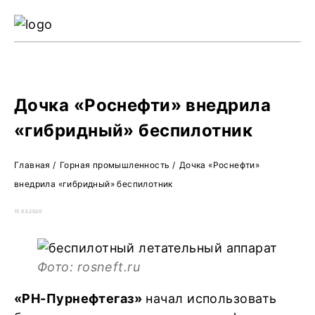
Ре
Жу
О 
Дочка «Роснефти» внедрила
«гибридный» беспилотник
Главная
/
Горная промышленность
/
Дочка «Роснефти»
внедрила «гибридный» беспилотник
15.03.2020
Фото: rosneft.ru
«РН-Пурнефтегаз»
начал использовать