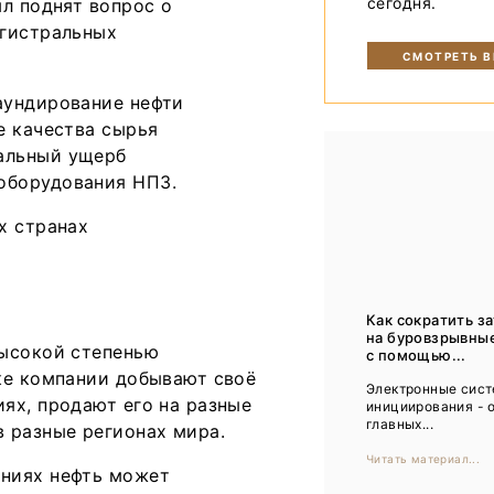
сегодня.
л поднят вопрос о
Тренды
агистральных
Интервью
СМОТРЕТЬ 
Мероприятия
аундирование нефти
е качества сырья
альный ущерб
Каталог компаний
оборудования НПЗ.
х странах
Как сократить з
на буровзрывны
высокой степенью
с помощью...
ке компании добывают своё
Электронные сис
ях, продают его на разные
инициирования - 
главных...
 разные регионах мира.
Читать материал...
ниях нефть может