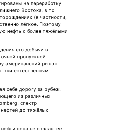
тированы на переработку
лижнего Востока, в то
торождениях (в частности,
ственно лёгкое. Поэтому
ую нефть с более тяжёлыми
дения его добычи в
аточной пропускной
му американский рынок
отоки естественным
я себе дорогу за рубеж,
ающего из различных
oomberg, спектр
 нефтей до тяжёлых
нефти пока не создан, её