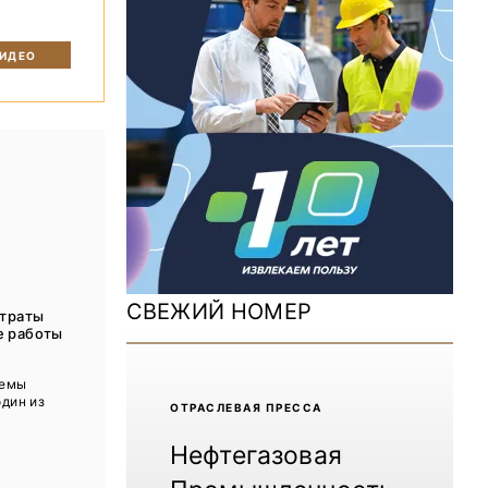
ДОМ 2026
MiningWorld Russia 2025
ВИДЕО
Уголь России и Майнинг 2025
Рудник 2024 | Обзор выставки
В помощь шахтёру 2024
Уголь России и Майнинг 2024
Mining World Russia 2024
СВЕЖИЙ НОМЕР
атраты
ВСЕ СПЕЦПРОЕКТЫ
е работы
темы
Журнал «Нефтегазовая промышленность»
один из
ОТРАCЛЕВАЯ ПРЕССА
Нефтегазовая