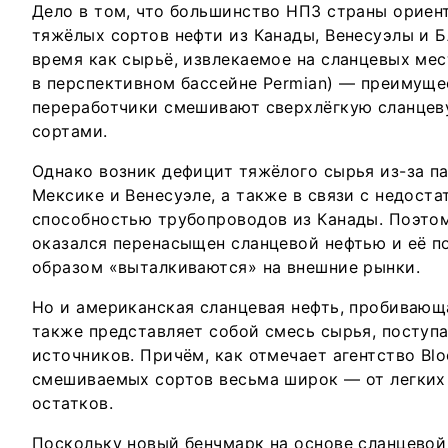
Дело в том, что большинство НПЗ страны ориен
тяжёлых сортов нефти из Канады, Венесуэлы и Б
время как сырьё, извлекаемое на сланцевых мес
в перспективном бассейне Permian) — преимуще
переработчики смешивают сверхлёгкую сланцев
сортами.
Однако возник дефицит тяжёлого сырья из-за па
Мексике и Венесуэле, а также в связи с недост
способностью трубопроводов из Канады. Поэто
оказался перенасыщен сланцевой нефтью и её п
образом «выталкиваются» на внешние рынки.
Но и американская сланцевая нефть, пробивающа
также представляет собой смесь сырья, поступ
источников. Причём, как отмечает агентство Bl
смешиваемых сортов весьма широк — от легких
остатков.
Поскольку новый бенчмарк на основе сланцевой 