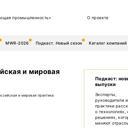
ющая промышленность»
О проекте
MWR-2026
Подкаст. Новый сезон
Каталог компаний
йская и мировая
Подкаст: но
выпуски
металлы
Новости
Эксперты,
ссийская и мировая практика
Техника и технологии
руководители и
практики расс
Нашими глазами | Репортажи с предприятий
о технологиях,
решениях, кот
Бренд
меняют отрасл