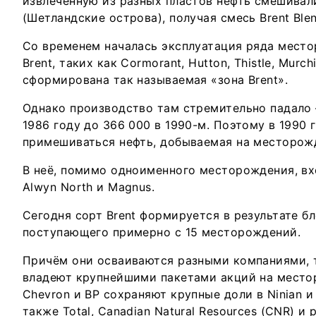
извлеченную из разных пластов нефть смешивал
(Шетландские острова), получая смесь Brent Blen
Со временем началась эксплуатация ряда мест
Brent, таких как Cormorant, Hutton, Thistle, Murch
сформирована так называемая «зона Brent».
Однако производство там стремительно падало —
1986 году до 366 000 в 1990-м. Поэтому в 1990 г
примешиваться нефть, добываемая на месторожд
В неё, помимо одноименного месторождения, вх
Alwyn North и Magnus.
Сегодня сорт Brent формируется в результате бл
поступающего примерно с 15 месторождений.
Причём они осваиваются разными компаниями, та
владеют крупнейшими пакетами акций на местор
Chevron и BP сохраняют крупные доли в Ninian 
также Total, Canadian Natural Resources (CNR) и