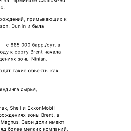
и на терминале Саллом-Во
d.
орождений, примыкающих к
ison, Dunlin и была
 с 885 000 барр./сут. в
оду к сорту Brent начала
ениях зоны Ninian.
одят такие объекты как
ендинга сырья,
к, Shell и ExxonMobil
ождениях зоны Brent, а
и Magnus. Свои доли имеют
 ряд более мелких компаний.