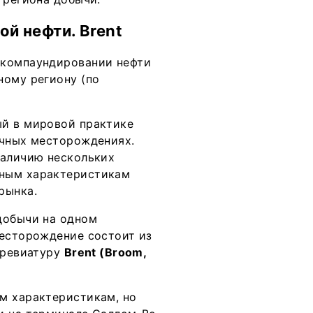
й нефти. Brent
 компаундировании нефти
ному региону (по
й в мировой практике
ичных месторождениях.
наличию нескольких
нным характеристикам
рынка.
добычи на одном
месторождение состоит из
бревиатуру
Brent (Broom,
м характеристикам, но