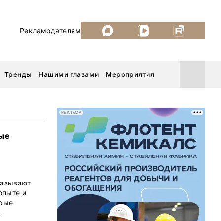
Рекламодателям
Тренды
Нашими глазами
Мероприятия
РЕКЛАМА
вые
Уголь России и Майнинг 2026
MiningWorld Russia 2026
казывают
ДП Подкаст. Новый сезон
 опыте и
орые
Рудник 2025
ь