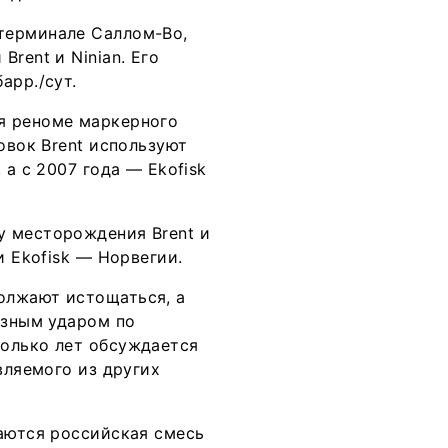
терминале Саллом-Во,
rent и Ninian. Его
арр./сут.
я реноме маркерного
овок Brent используют
 а с 2007 года — Ekofisk
у месторождения Brent и
и Ekofisk — Норвегии.
олжают истощаться, а
ёзным ударом по
колько лет обсуждается
вляемого из других
ваются российская смесь