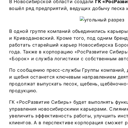
В Новосибирской области создали
ГК «РосРазв
вошёл ряд предприятий, ведущих добычу песка и
В одной группе компаний объединились карьер
и Криводановский. Кроме того, под одним бренд
работать старейший карьер Новосибирска Боро
года. Также в корпорацию «РосРазвитие Сибир
«Борок» и служба логистики с собственным авт
По сообщению пресс-службы Группы компаний, 
и щебня останется ключевым направлением дея
продолжат выпускать песок, щебень, щебёночно
продукцию.
ГК «РосРазвитие Сибирь» будет выполнять функ
управления новосибирскими карьерами. Слияни
увеличить эффективность работы, улучшить ин
клиентов. А в перспективе корпорация сможет 