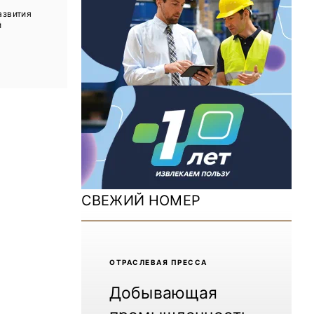
ДОМ 2026
азвития
й
MiningWorld Russia 2025
Уголь России и Майнинг 2025
Рудник 2024 | Обзор выставки
В помощь шахтёру 2024
Уголь России и Майнинг 2024
Mining World Russia 2024
СВЕЖИЙ НОМЕР
ВСЕ СПЕЦПРОЕКТЫ
Журнал «Нефтегазовая промышленность»
ОТРАCЛЕВАЯ ПРЕССА
Добывающая