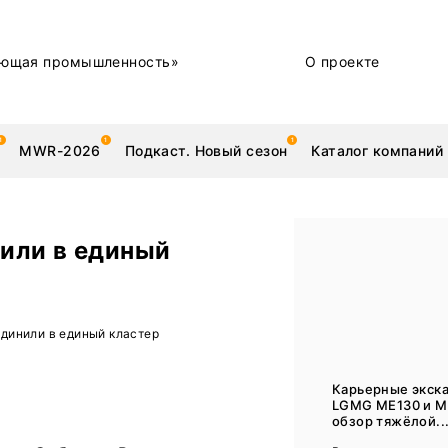
ющая промышленность»
О проекте
MWR-2026
Подкаст. Новый сезон
Каталог компаний
или в единый
металлы
Новости
динили в единый кластер
Техника и технологии
Нашими глазами | Репортажи с предприятий
Карьерные экск
LGMG ME130 и M
Бренд
обзор тяжёлой..