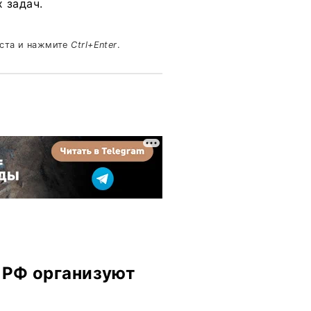
 задач.
кста и нажмите
Ctrl+Enter
.
в РФ организуют