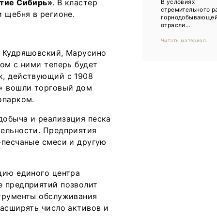
итие Сибирь»
. В кластер
В условиях
Тренды
стремительного р
 щебня в регионе.
горнодобывающе
Интервью
отрасли...
Читать материал...
Мероприятия
ы Кудряшовский, Марусино
ом с ними теперь будет
Каталог компаний
к, действующий с 1908
ь» вошли торговый дом
опарком.
добыча и реализация песка
тельности. Предприятия
-песчаные смеси и другую
цию единого центра
е предприятий позволит
струменты обслуживания
расширять число активов и