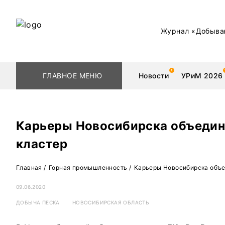
Журнал «Добыва
ГЛАВНОЕ МЕНЮ
Новости
УРиМ 2026
Карьеры Новосибирска объедин
кластер
Геологоразведка
Редкоземельные 
Главная
/
Горная промышленность
/
Карьеры Новосибирска объе
Обогащение
Золото
09.06.2020
Добыча
Уголь
ДОБЫЧА ПЕСКА
НОВОСИБИРСКАЯ ОБЛАСТЬ
Металлургия
Нефть