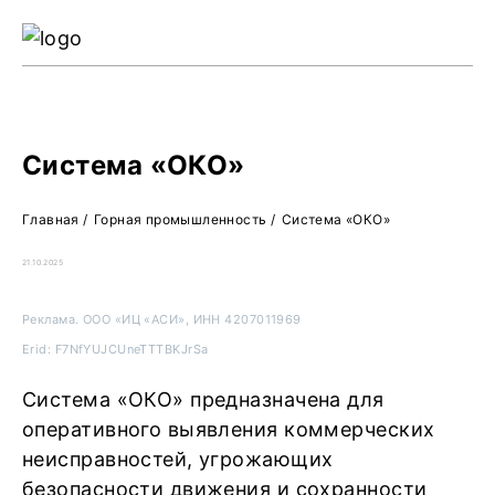
Ре
Жу
О 
Система «ОКО»
Главная
/
Горная промышленность
/
Система «ОКО»
21.10.2025
Реклама. ООО «ИЦ «АСИ», ИНН 4207011969
Erid: F7NfYUJCUneTTTBKJrSa
Система «ОКО» предназначена для
оперативного выявления коммерческих
неисправностей, угрожающих
безопасности движения и сохранности