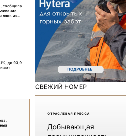
ДОМ 2026
а, сообщила
ьзование
MiningWorld Russia 2025
ллов из...
Уголь России и Майнинг 2025
Рудник 2024 | Обзор выставки
В помощь шахтёру 2024
1%, до 93,9
Уголь России и Майнинг 2024
пишет
Mining World Russia 2024
СВЕЖИЙ НОМЕР
ВСЕ СПЕЦПРОЕКТЫ
Журнал «Нефтегазовая промышленность»
ОТРАCЛЕВАЯ ПРЕССА
ова,
Добывающая
нный