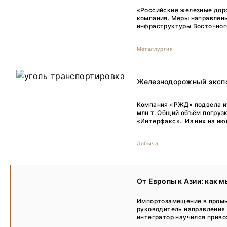
«Российские железные доро
компания. Меры направлены
инфраструктуры Восточного
Металлургия
Железнодорожный экспор
Компания «РЖД» подвела ито
млн т. Общий объём погруз
«Интерфакс». Из них на июнь
Добыча
От Европы к Азии: как 
Импортозамещение в промы
руководитель направления 
интегратор научился приво