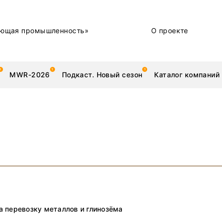
ющая промышленность»
О проекте
MWR-2026
Подкаст. Новый сезон
Каталог компаний
металлы
Новости
Техника и технологии
Нашими глазами | Репортажи с предприятий
Бренд
 перевозку металлов и глинозёма