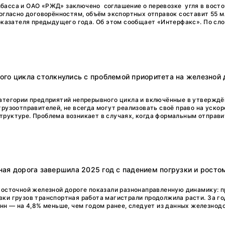
басса и ОАО «РЖД» заключено соглашение о перевозке угля в вост
Согласно договорённостям, объём экспортных отправок составит 55 м
показателя предыдущего года. Об этом сообщает «Интерфакс». По слов
го цикла столкнулись с проблемой приоритета на железной 
атегории предприятий непрерывного цикла и включённые в утверждё
грузоотправителей, не всегда могут реализовать своё право на уско
руктуре. Проблема возникает в случаях, когда формальным отправит
ая дорога завершила 2025 год с падением погрузки и росто
восточной железной дороге показали разнонаправленную динамику: п
ки грузов транспортная работа магистрали продолжила расти. За го
онн — на 4,8% меньше, чем годом ранее, следует из данных железно