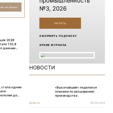
промышленность
№3, 2026
кий материал
ЧИТАТЬ
ОФОРМИТЬ ПОДПИСКУ
яцев 2026
тало 132,8
АРХИВ ЖУРНАЛА
о данным...
НОВОСТИ
Д стала одним
«Высочайший» поделился
иале
планами по расширению
полии до...
производства
Добыча
08.08.2026