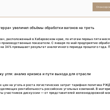
Спонсорс
ерра» увеличил объёмы обработки вагонов на треть
а», расположенный в Хабаровском крае, по итогам первых пяти мес
 производственные показатели. С января по май предприятие обрабо
о на 34% превышает результат аналогичного периода прошлого года. П
у угля: анализ кризиса и пути выхода для отрасли
х цен на уголь и роста логистических затрат тарифная политика РЖ
еделяющих рентабельность российских угольных компаний. В матер
ы участников дискуссии — от представителей железнодорожной моно