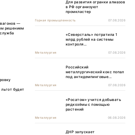
Для развития огранки алмазов
в РФ организуют
промкластер
Горная промышленность
07.08.2026
 вагонов —
вым решением
-служба
«Северсталь» потратила 1
млрд рублей на системы
контроля...
Металлургия
07.08.2026
Российский
металлургический кокс попал
под антидемпинговые...
ировку
Металлургия
07.08.2026
 льгот будет
«Росатом» учится добывать
редкозёмы с помощью
растений
Металлургия
06.08.2026
ДНР запускает