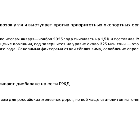
озок угля и выступает против приоритетных экспортных со
по итогам января—ноября 2025 года снизилась на 1,5% и составила 2
оценке компании, год завершится на уровне около 325 млн тонн — это
го года. Основными факторами стали тёплая зима, ослабление спроса
ливают дисбаланс на сети РЖД
узом для российских железных дорог, но всё чаще становится источ