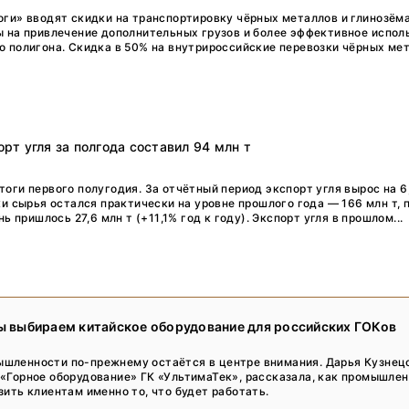
Тренды
ги» вводят скидки на транспортировку чёрных металлов и глинозём
 на привлечение дополнительных грузов и более эффективное испол
Интервью
 полигона. Скидка в 50% на внутрироссийские перевозки чёрных мета
Мероприятия
Каталог компаний
т угля за полгода составил 94 млн т
ги первого полугодия. За отчётный период экспорт угля вырос на 6,
ки сырья остался практически на уровне прошлого года — 166 млн т, 
 пришлось 27,6 млн т (+11,1% год к году). Экспорт угля в прошлом...
мы выбираем китайское оборудование для российских ГОКов
шленности по-прежнему остаётся в центре внимания. Дарья Кузнец
«Горное оборудование» ГК «УльтимаТек», рассказала, как промышле
зить клиентам именно то, что будет работать.