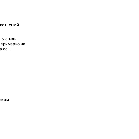
глашений
96,8 млн
 примерно на
 со...
ником