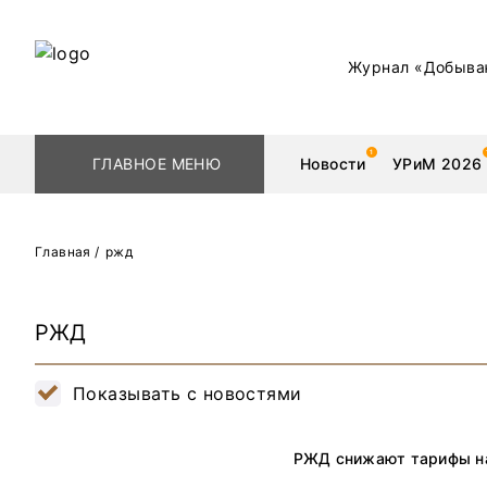
Журнал «Добыва
ГЛАВНОЕ МЕНЮ
Новости
УРиМ 2026
Главная
/
ржд
Геологоразведка
Редкоземельные 
РЖД
Обогащение
Золото
Показывать с новостями
Добыча
Уголь
Металлургия
Нефть
РЖД снижают тарифы на