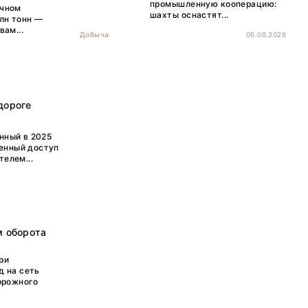
промышленную кооперацию:
очном
шахты оснастят...
лн тонн —
ам...
Добыча
06.08.2026
дороге
нный в 2025
ренный доступ
елем...
м оборота
ри
д на сеть
дорожного